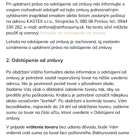
Pri uplatnení práva na odstúpenie od zmluvy nás informujte o
á
svojom rozhodnutí odstúpiť od tejto zmluvy jednoznačným
j
vyhlásením (napríklad emailom alebo listom zaslaným poštou)
na adresu KASTEX s.r.o., Strojnícka 5, 080 06 Prešov, tel.: 09
44
s
330 282
, e-mail: amfora@amforaurny.sk. Na tento účel môžete
ť
použiť aj vzorový
formulár na odstúpenie od zmluvy
?
Lehota na odstúpenie od zmluvy je zachovaná, aj zaslaním
oznámenia o uplatnení práva na odstúpenie od zmluvy.
2. Odstúpenie od zmluvy
HĽADAŤ
Po obdržaní Vášho formulára alebo informácie o odstúpení od
zmluvy, je potrebné zaslať neporušený tovar na nižšie uvedenú
adresu. Nie je povinnosť poslať tovar v pôvodnom obale,
žiadame Vás však o dôkladné zabalenie tovaru tak, aby sa
predišlo jeho poškodeniu. Krabicu je potrebné označiť nálepkou
O
alebo označením "
krehké
". Po obdržaní a kontrole tovaru, Vám
d
bezodkladne, najneskôr do 14 dní od obdržania tovaru, zašleme
p
sumu za tovar na číslo účtu, ktoré uvediete v Odstúpení od
o
zmluvy.
r
V prípade
vrátenia tovaru
bez udania dôvodu, bude Vám
ú
vrátená celá suma za tovar bez poštovného (fakturovaná suma