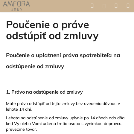
K
Prejsť
Hľadať
Náku
M
Prihláseni
na
o
obsah
Späť
Späť
košík
š
Poučenie o práve
í
Č
odstúpiť od zmluvy
k
o
p
Poučenie o uplatnení práva spotrebiteľa na
o
t
odstúpenie od zmluvy
r
e
b
1. Právo na odstúpenie od zmluvy
u
j
Máte právo odstúpiť od tejto zmluvy bez uvedenia dôvodu v
e
lehote 14 dní.
t
Lehota na odstúpenie od zmluvy uplynie po 14 dňoch odo dňa,
keď Vy alebo Vami určená tretia osoba s výnimkou dopravcu,
e
prevezme tovar.
n