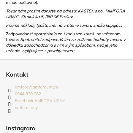
č
mínus poštovné).
a
Tovar nám prosím doručte na adresu: KASTEX s.r.o., "AMFORA
m
URNY", Strojnícka 5, 080 06 Prešov.
e
Priame náklady (poštovné) na vrátenie tovaru znáša kupujúci.
Zodpovednosť spotrebiteľa za škodu vzniknutú na vrátenom
STOJAN
tovare:
Spotrebiteľ
z
odpovedá iba za zníženie hodnoty tovaru v
NA
dôsledku zaobchádzania s ním iným spôsobom, než je jeho
SRDIEČKO,
určenie vyplývajúce z povahy tovaru.
ZLATÝ
/
Z
STRIEBORNÝ
á
17
Kontakt
EUR
p
ä
amfora
@
amforaurny.sk
t
0944 330 282
i
Facebook AMFORA URNY
amfora.urny
e
Instagram