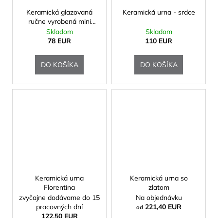
Keramická glazovaná
Keramická urna - srdce
ručne vyrobená mini
urna
Skladom
Skladom
78 EUR
110 EUR
DO KOŠÍKA
DO KOŠÍKA
Keramická urna
Keramická urna so
Florentina
zlatom
zvyčajne dodávame do 15
Na objednávku
pracovných dní
221,40 EUR
od
122,50 EUR