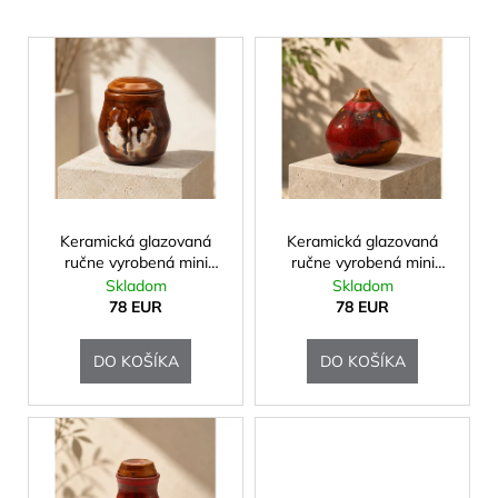
V
ý
p
i
s
p
r
o
Keramická glazovaná
Keramická glazovaná
ručne vyrobená mini
ručne vyrobená mini
d
urna
urna
Skladom
Skladom
u
78 EUR
78 EUR
k
t
DO KOŠÍKA
DO KOŠÍKA
o
v