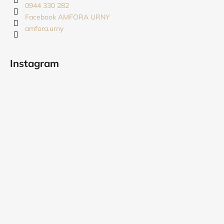
t
0944 330 282
i
i
Facebook AMFORA URNY
e
amfora.urny
e
p
r
v
Instagram
k
y
v
ý
p
i
s
u