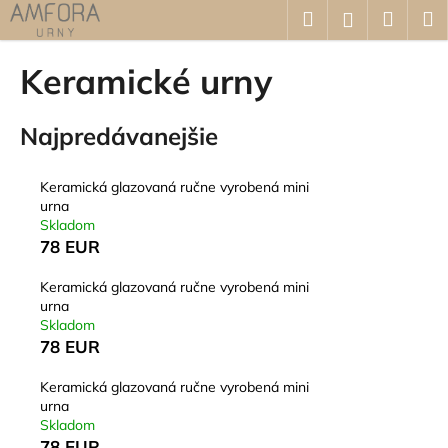
K
Prejsť
Hľadať
Náku
M
Prihláseni
na
o
obsah
Späť
Späť
košík
š
Keramické urny
í
Č
k
Najpredávanejšie
o
p
o
Keramická glazovaná ručne vyrobená mini
urna
t
Skladom
r
78 EUR
e
b
Keramická glazovaná ručne vyrobená mini
urna
u
Skladom
j
78 EUR
e
Keramická glazovaná ručne vyrobená mini
t
urna
e
Skladom
n
78 EUR