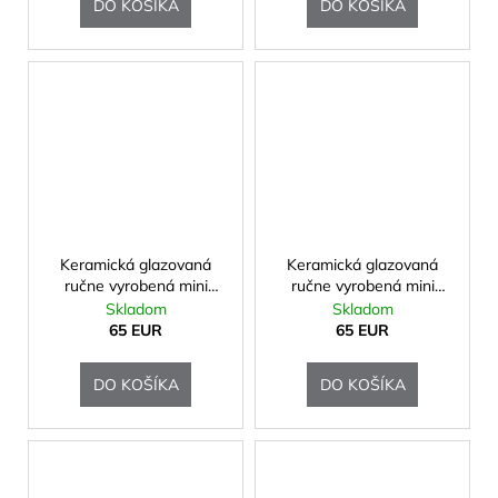
DO KOŠÍKA
DO KOŠÍKA
Keramická glazovaná
Keramická glazovaná
ručne vyrobená mini
ručne vyrobená mini
urna
urna
Skladom
Skladom
65 EUR
65 EUR
DO KOŠÍKA
DO KOŠÍKA