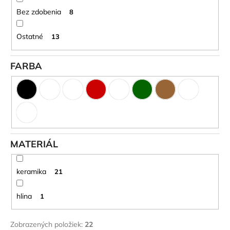
č
a
Bez zdobenia
8
m
e
Ostatné
13
FARBA
TABUĽKA
NA
HROBOVÝ
KRÍŽ
22
EUR
MATERIÁL
keramika
21
hlina
1
Zobrazených položiek:
22