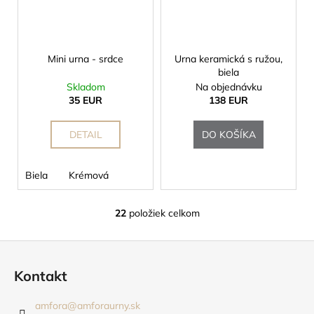
Mini urna - srdce
Urna keramická s ružou,
biela
Skladom
Na objednávku
35 EUR
138 EUR
DETAIL
DO KOŠÍKA
Biela
Krémová
22
položiek celkom
O
v
Z
l
á
á
Kontakt
d
p
a
ä
amfora
@
amforaurny.sk
c