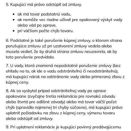
5. Kupujúci má právo odstúpiť od zmluvy,
ak má tovar podstatnú vadu,
ak nemôže vec riadne užívať pre opakovaný výskyt vady
alebo vád po oprave,
pri väčšom počte chýb tovaru.
6. Podstatné je také porušenie kúpnej zmluvy, o ktorom strana
porušujúca zmluvu už pri uzatvorení zmluvy vedela alebo
musela vedieť, že by druhá strana zmluvu neuzavrela, ak by
toto porušenie predvídala.
7. U vady, ktorá znamená nepodstatné porušenie zmluvy (bez
ohľadu na to, ak ide o vadu odstrániteľnú či neodstrániteľnú),
má kupujúci nárok na odstránenie vady alebo primeranú zľavu z
kúpnej ceny.
8. Ak sa vyskytol prípad odstrániteľnej vady po oprave
opakovane (zvyčajne tretia reklamácia pre rovnakú závadu
alebo štvrtá pre odlišné závady) alebo má tovar väčší počet
chýb (spravidla najmenej tri chyby súčasne), má kupujúci právo
uplatniť požiadavku na zľavu z kúpnej ceny, výmenu tovaru
alebo odstúpiť od zmluvy.
9. Pri uplatnení reklamácie je kupujúci povinný predávajúcemu