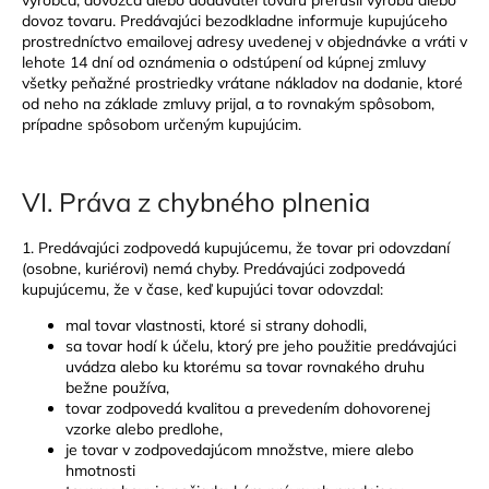
dovoz tovaru. Predávajúci bezodkladne informuje kupujúceho
prostredníctvo emailovej adresy uvedenej v objednávke a vráti v
lehote 14 dní od oznámenia o odstúpení od kúpnej zmluvy
všetky peňažné prostriedky vrátane nákladov na dodanie, ktoré
od neho na základe zmluvy prijal, a to rovnakým spôsobom,
prípadne spôsobom určeným kupujúcim.
VI.
Práva z chybného plnenia
1. Predávajúci zodpovedá kupujúcemu, že tovar pri odovzdaní
(osobne, kuriérovi) nemá chyby. Predávajúci zodpovedá
kupujúcemu, že v čase, keď kupujúci tovar odovzdal:
mal tovar vlastnosti, ktoré si strany dohodli,
sa tovar hodí k účelu, ktorý pre jeho použitie predávajúci
uvádza alebo ku ktorému sa tovar rovnakého druhu
bežne používa,
tovar zodpovedá kvalitou a prevedením dohovorenej
vzorke alebo predlohe,
je tovar v zodpovedajúcom množstve, miere alebo
hmotnosti