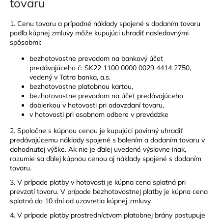
tovaru
1. Cenu tovaru a prípadné náklady spojené s dodaním tovaru
podľa kúpnej zmluvy môže kupujúci uhradiť nasledovnými
spôsobmi:
bezhotovostne prevodom na bankový účet
predávajúceho č: SK22 1100 0000 0029 4414 2750,
vedený v Tatra banka, a.s.
bezhotovostne platobnou kartou,
bezhotovostne prevodom na účet predávajúceho
dobierkou v hotovosti pri odovzdaní tovaru,
v hotovosti pri osobnom odbere v prevádzke
2. Spoločne s kúpnou cenou je kupujúci povinný uhradiť
predávajúcemu náklady spojené s balením a dodaním tovaru v
dohodnutej výške. Ak nie je ďalej uvedené výslovne inak,
rozumie sa ďalej kúpnou cenou aj náklady spojené s dodaním
tovaru.
3. V prípade platby v hotovosti je kúpna cena splatná pri
prevzatí tovaru. V prípade bezhotovostnej platby je kúpna cena
splatná do 10 dní od uzavretia kúpnej zmluvy.
4. V prípade platby prostredníctvom platobnej brány postupuje