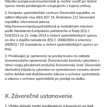
http://ec.europa.eu/consumers/odr je možné využiť pri riešení
sporov medzi predávajúcim a kupujúcim z kúpnej zmluvy.
2. Európske spotrebiteľské centrum Slovenská republika, so
sídlom Mlynské nivy 44/A 827 15, Bratislava 212 Slovenská
republika, internetová adresa:
http://www.evropskyspotrebitel.sk je kontaktným miestom
podľa Nariadenia Európskeho parlamentu a Rady (EÚ) č.
524/2013 zo 21. mája 2013 o riešení spotrebiteľských sporov
on-line a dopĺňa nariadenie (ES) č. 2006/2004 a smernice
2009/22 / ES (nariadenie o riešení spotrebiteľských sporov on-
line).
3. Predávajúci je oprávnený na predaj tovaru na základe
živnostenského oprávnenia. Živnostenskú kontrolu vykonáva v
rámci svojej pôsobnosti príslušný živnostenský úrad. Slovenská
obchodná inšpekcia vykonáva vo vymedzenom rozsahu okrem
iného dohľad nad dodržiavaním zákona o ochrane spotrebiteľa
a zákona o ochrane spotrebiteľa pri predaji na diaľku.
X.
Záverečné ustanovenie
1. Všetky dohody medzi predávajúcim a kupujúcim sa riadi