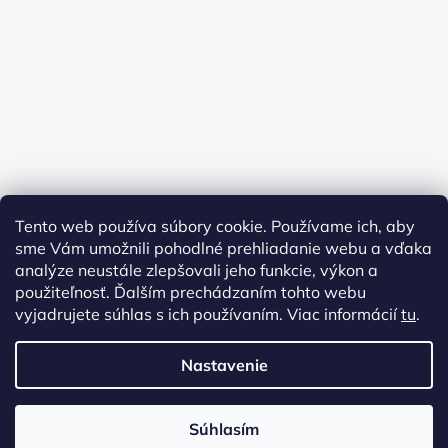
Tento web používa súbory cookie. Používame ich, aby
sme Vám umožnili pohodlné prehliadanie webu a vďaka
analýze neustále zlepšovali jeho funkcie, výkon a
použiteľnosť. Ďalším prechádzaním tohto webu
vyjadrujete súhlas s ich používaním. Viac informácií
tu
.
Nastavenie
Vytvoril Shoptet
Copyright 2026
AMFORA URNY
. Všetky práva vyhradené.
Súhlasím
Upraviť nastavenie cookies