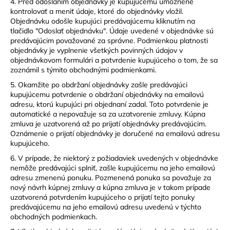
4. Pred odoslaním objednávky je kupujúcemu umožnené
kontrolovať a meniť údaje, ktoré do objednávky vložil.
Objednávku odošle kupujúci predávajúcemu kliknutím na
tlačidlo "Odoslať objednávku". Údaje uvedené v objednávke sú
predávajúcim považované za správne. Podmienkou platnosti
objednávky je vyplnenie všetkých povinných údajov v
objednávkovom formulári a potvrdenie kupujúceho o tom, že sa
zoznámil s týmito obchodnými podmienkami.
5. Okamžite po obdržaní objednávky zašle predávajúci
kupujúcemu potvrdenie o obdržaní objednávky na emailovú
adresu, ktorú kupujúci pri objednaní zadal. Toto potvrdenie je
automatické a nepovažuje sa za uzatvorenie zmluvy. Kúpna
zmluva je uzatvorená až po prijatí objednávky predávajúcim.
Oznámenie o prijatí objednávky je doručené na emailovú adresu
kupujúceho.
6. V prípade, že niektorý z požiadaviek uvedených v objednávke
nemôže predávajúci splniť, zašle kupujúcemu na jeho emailovú
adresu zmenenú ponuku. Pozmenená ponuka sa považuje za
nový návrh kúpnej zmluvy a kúpna zmluva je v takom prípade
uzatvorená potvrdením kupujúceho o prijatí tejto ponuky
predávajúcemu na jeho emailovú adresu uvedenú v týchto
obchodných podmienkach.