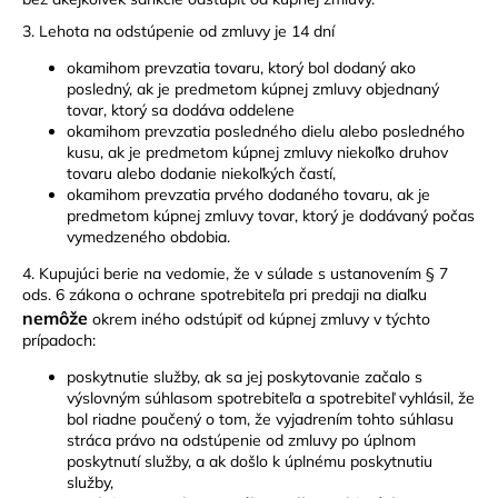
3. Lehota na odstúpenie od zmluvy je 14 dní
okamihom prevzatia tovaru, ktorý bol dodaný ako
posledný, ak je predmetom kúpnej zmluvy objednaný
tovar, ktorý sa dodáva oddelene
okamihom prevzatia posledného dielu alebo posledného
kusu, ak je predmetom kúpnej zmluvy niekoľko druhov
tovaru alebo dodanie niekoľkých častí,
okamihom prevzatia prvého dodaného tovaru, ak je
predmetom kúpnej zmluvy tovar, ktorý je dodávaný počas
vymedzeného obdobia.
4. Kupujúci berie na vedomie, že v súlade s ustanovením § 7
ods. 6 zákona o ochrane spotrebiteľa pri predaji na diaľku
nemôže
okrem iného odstúpiť od kúpnej zmluvy v týchto
prípadoch:
poskytnutie služby, ak sa jej poskytovanie začalo s
výslovným súhlasom spotrebiteľa a spotrebiteľ vyhlásil, že
bol riadne poučený o tom, že vyjadrením tohto súhlasu
stráca právo na odstúpenie od zmluvy po úplnom
poskytnutí služby, a ak došlo k úplnému poskytnutiu
služby,