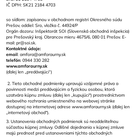
IČ DPH: SK21 2184 4703
á
j
so sídlom: zapísanou v obchodnom registri Okresného súdu
s
Prešov,
oddiel: Sro, vložka č. 44924/P
ť
Orgán dozoru: Inšpektorát SOI (Slovenská obchodná inšpekcia)
pre Prešovský kraj. Obrancov mieru 4675/6, 080 01 Prešov. E-
?
mail: pr@soi.sk.
Kontaktné údaje:
email
: amfora@amforaurny.sk
telefón
: 0944 330 282
www.amforaurny.sk
HĽADAŤ
(ďalej len „predávajúci“)
2. Tieto obchodné podmienky upravujú vzájomné práva a
povinnosti medzi predávajúcim a fyzickou osobou, ktorá
uzatvára kúpnu zmluvu (ďalej len „kupujúci") prostredníctvom
O
webového rozhrania umiestneného na webovej stránke
d
dostupnej na internetovej adrese www.amforaurny.sk (ďalej len
p
„internetový obchod").
o
3. Ustanovenia obchodných podmienok sú neoddeliteľnou
r
súčasťou kúpnej zmluvy. Odlišné dojednania v kúpnej zmluve
ú
majú prednosť pred ustanoveniami týchto obchodných