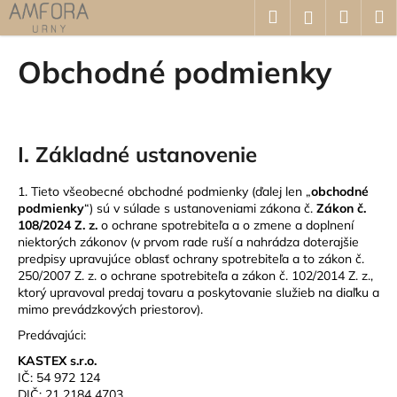
K
Prejsť
Hľadať
Náku
M
Prihláseni
na
o
obsah
Späť
Späť
košík
š
Obchodné podmienky
í
Č
k
o
p
I.
Základné ustanovenie
o
t
1. Tieto všeobecné obchodné podmienky (ďalej len „
obchodné
r
podmienky
“) sú v súlade s ustanoveniami zákona č.
Zákon č.
108/2024 Z. z.
o ochrane spotrebiteľa a o zmene a doplnení
e
niektorých zákonov (v prvom rade ruší a nahrádza doterajšie
b
predpisy upravujúce oblasť ochrany spotrebiteľa a to zákon č.
250/2007 Z. z. o ochrane spotrebiteľa a zákon č. 102/2014 Z. z.,
u
ktorý upravoval predaj tovaru a poskytovanie služieb na diaľku a
j
mimo prevádzkových priestorov).
e
Predávajúci:
t
KASTEX s.r.o.
e
IČ: 54 972 124
n
DIČ: 21 2184 4703