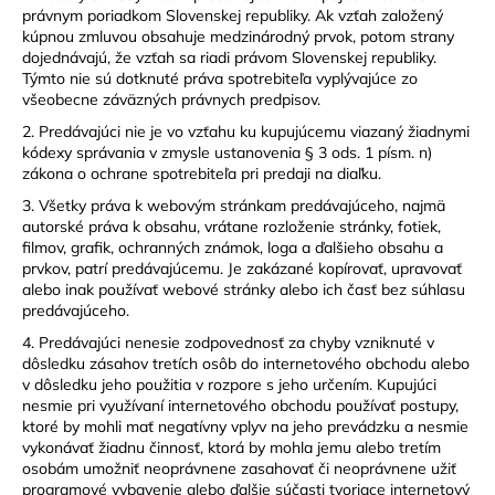
právnym poriadkom Slovenskej republiky. Ak vzťah založený
kúpnou zmluvou obsahuje medzinárodný prvok, potom strany
dojednávajú, že vzťah sa riadi právom Slovenskej republiky.
Týmto nie sú dotknuté práva spotrebiteľa vyplývajúce zo
všeobecne záväzných právnych predpisov.
2. Predávajúci nie je vo vzťahu ku kupujúcemu viazaný žiadnymi
kódexy správania v zmysle ustanovenia § 3 ods. 1 písm. n)
zákona o ochrane spotrebiteľa pri predaji na diaľku.
3. Všetky práva k webovým stránkam predávajúceho, najmä
autorské práva k obsahu, vrátane rozloženie stránky, fotiek,
filmov, grafik, ochranných známok, loga a ďalšieho obsahu a
prvkov, patrí predávajúcemu. Je zakázané kopírovať, upravovať
alebo inak používať webové stránky alebo ich časť bez súhlasu
predávajúceho.
4. Predávajúci nenesie zodpovednosť za chyby vzniknuté v
dôsledku zásahov tretích osôb do internetového obchodu alebo
v dôsledku jeho použitia v rozpore s jeho určením. Kupujúci
nesmie pri využívaní internetového obchodu používať postupy,
ktoré by mohli mať negatívny vplyv na jeho prevádzku a nesmie
vykonávať žiadnu činnosť, ktorá by mohla jemu alebo tretím
osobám umožniť neoprávnene zasahovať či neoprávnene užiť
programové vybavenie alebo ďalšie súčasti tvoriace internetový