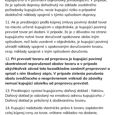
že je spôsob dopravy dohodnutý na základe osobitného
požiadavky kupujúceho, nesie kupujúci riziko a prípadné
dodatočné náklady spojené s týmto spôsobom dopravy.
11. Ak je predávajúci podľa kúpnej zmluvy povinný dodať tovar
na miesto určené kupujúcim v objednávke, je kupujúci povinný
prevziať tovar pri dodaní. V prípade, že je z dôvodov na strane
kupujúceho nutné tovar doručovať opakovane alebo iným
spôsobom, než bolo uvedené v objednávke, je kupujúci povinný
uhradiť náklady spojené s opakovaným doručovaním tovaru,
resp. náklady spojené s iným spôsobom doručenia.
12.
Pri prevzatí tovaru od prepravcu je kupujúci povinný
skontrolovať neporušenosť obalov tovaru a v prípade
akýchkoľvek závad toto bezodkladne oznámiť prepravcovi a
spísať s ním škodový zápis. V prípade zistenia porušenia
obalu svedčiaceho o neoprávnenom vniknutí do zásielky
nemusí kupujúci zásielku od prepravcu prevziať.
13. Predávajúci vystaví kupujúcemu daňový doklad - faktúru.
Daňový doklad je odoslaný na emailovú adresu kupujúceho. /
Daňový doklad je priložený k dodávanému tovaru.
14. Kupujúci nadobúda vlastnícke právo k tovaru zaplatením
celej kúpnej ceny za tovar, vrátane nákladov na dodanie,