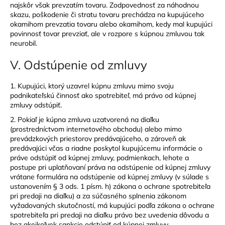
najskôr však prevzatím tovaru. Zodpovednosť za náhodnou
skazu, poškodenie či stratu tovaru prechádza na kupujúceho
okamihom prevzatia tovaru alebo okamihom, kedy mal kupujúci
povinnosť tovar prevziať, ale v rozpore s kúpnou zmluvou tak
neurobil.
V.
Odstúpenie od zmluvy
1. Kupujúci, ktorý uzavrel kúpnu zmluvu mimo svoju
podnikateľskú činnosť ako spotrebiteľ, má právo od kúpnej
zmluvy odstúpiť.
2. Pokiaľ je kúpna zmluva uzatvorená na diaľku
(prostredníctvom internetového obchodu) alebo mimo
prevádzkových priestorov predávajúceho, a zároveň ak
predávajúci včas a riadne poskytol kupujúcemu informácie o
práve odstúpiť od kúpnej zmluvy, podmienkach, lehote a
postupe pri uplatňovaní práva na odstúpenie od kúpnej zmluvy
vrátane formulára na odstúpenie od kúpnej zmluvy (v súlade s
ustanovením § 3 ods. 1 písm. h) zákona o ochrane spotrebiteľa
pri predaji na diaľku) a za súčasného splnenia zákonom
vyžadovaných skutočností, má kupujúci podľa zákona o ochrane
spotrebiteľa pri predaji na diaľku právo bez uvedenia dôvodu a
bez akejkoľvek sankcie odstúpiť od kúpnej zmluvy.