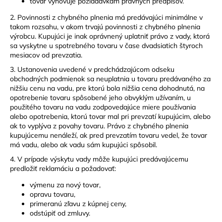
tovar vyhovuje požiadavkám právnych predpisov.
2. Povinnosti z chybného plnenia má predávajúci minimálne v
takom rozsahu, v akom trvajú povinnosti z chybného plnenia
výrobcu. Kupujúci je inak oprávnený uplatniť právo z vady, ktorá
sa vyskytne u spotrebného tovaru v čase dvadsiatich štyroch
mesiacov od prevzatia.
3. Ustanovenia uvedené v predchádzajúcom odseku
obchodných podmienok sa neuplatnia u tovaru predávaného za
nižšiu cenu na vadu, pre ktorú bola nižšia cena dohodnutá, na
opotrebenie tovaru spôsobené jeho obvyklým užívaním, u
použitého tovaru na vadu zodpovedajúce miere používania
alebo opotrebenia, ktorú tovar mal pri prevzatí kupujúcim, alebo
ak to vyplýva z povahy tovaru. Právo z chybného plnenia
kupujúcemu nenáleží, ak pred prevzatím tovaru vedel, že tovar
má vadu, alebo ak vadu sám kupujúci spôsobil.
4. V prípade výskytu vady môže kupujúci predávajúcemu
predložiť reklamáciu a požadovať:
výmenu za nový tovar,
opravu tovaru,
primeranú zľavu z kúpnej ceny,
odstúpiť od zmluvy.