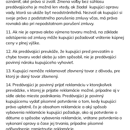
oznámiť, aké právo si zvolil. Zmena voľby bez súhlasu
predávajúceho je možná len vtedy, ak žiadal kupujúci opravu
vady, ktorá sa ukáže byť neodstrániteľná. Nezvolí ak kupujúci si
svoje právo z podstatného porušenia zmluvy včas, má práva
rovnaká ako pri nepodstatnom porušení zmluvy.
11. Ak nie je oprava alebo výmena tovaru možná, na základe
odstúpenia od zmluvy môže kupujúci požadovať vrátenie kúpnej
ceny v plnej výške.
12. Ak predávajúci preukáže, že kupujúci pred prevzatím o
chybe tovaru vedel alebo ju sám spôsobil, nie je predávajúci
povinný nároku kupujúceho vyhovieť.
13. Kupujúci nemôže reklamovať zľavnený tovar z dôvodu, pre
ktorý je daný tovar zľavnený.
14. Predávajúci je povinný prijať reklamáciu v ktorejkoľvek
prevádzke, v ktorej je prijatie reklamácie možné, prípadne aj v
sídle alebo mieste podnikania. Predávajúci je povinný
kupujúcemu vydať písomné potvrdenie o tom, kedy kupujúci
právo uplatnil, čo je obsahom reklamácie a aký spôsob
vybavenia reklamácie kupujúci požaduje, ako aj potvrdenie o
dátume a spôsobe vybavenia reklamácie, vrátane potvrdenia o
vykonaní opravy a čase jej trvania, prípadne písomné
odôvodnenie zamietnutie reklamácie.