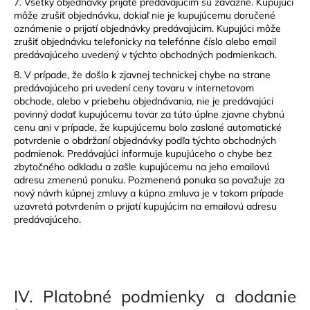
7. Všetky objednávky prijaté predávajúcim sú záväzné. Kupujúci
môže zrušiť objednávku, dokiaľ nie je kupujúcemu doručené
oznámenie o prijatí objednávky predávajúcim. Kupujúci môže
zrušiť objednávku telefonicky na telefónne číslo alebo email
predávajúceho uvedený v týchto obchodných podmienkach.
8. V prípade, že došlo k zjavnej technickej chybe na strane
predávajúceho pri uvedení ceny tovaru v internetovom
obchode, alebo v priebehu objednávania, nie je predávajúci
povinný dodať kupujúcemu tovar za túto úplne zjavne chybnú
cenu ani v prípade, že kupujúcemu bolo zaslané automatické
potvrdenie o obdržaní objednávky podľa týchto obchodných
podmienok. Predávajúci informuje kupujúceho o chybe bez
zbytočného odkladu a zašle kupujúcemu na jeho emailovú
adresu zmenenú ponuku. Pozmenená ponuka sa považuje za
nový návrh kúpnej zmluvy a kúpna zmluva je v takom prípade
uzavretá potvrdením o prijatí kupujúcim na emailovú adresu
predávajúceho.
IV.
Platobné podmienky a dodanie