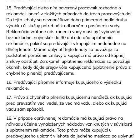
15. Predávajúci alebo ním poverený pracovník rozhodne o
reklamácii ihneď, v zložitých prípadoch do troch pracovných dní.
Do tejto lehoty sa nezapočítava doba primeraná podľa druhu
výrobku či služby potrebná k odbornému posúdeniu vady.
Reklamácia vrátane odstránenia vady musí byť vybavená
bezodkladne, najneskôr do 30 dní odo dňa uplatnenia
reklamácie, pokiaľ sa predávajúci s kupujúcim nedohodne na
dlhšej lehote. Márne uplynutí tejto lehoty sa považuje za
podstatné porušenie zmluvy a kupujúci má právo od kúpnej
zmluvy odstúpiť. Za okamih uplatnenia reklamácie sa považuje
okamih, kedy dôjde prejav vôle kupujúceho (uplatnenie práva z
chybného plnenia) predávajúcemu.
16. Predávajúci písomne informuje kupujúceho o výsledku
reklamácie.
17. Právo z chybného plnenia kupujúcemu nenáleží, ak kupujúci
pred prevzatím veci vedel, že vec má vadu, alebo ak kupujúci
vadu sám spôsobil.
18. V prípade oprávnenej reklamácie má kupujúci právo na
náhradu účelne vynaložených nákladov vzniknutých v súvislosti
s uplatnením reklamácie. Toto právo môže kupujúci u
predávajúceho uplatniť v lehote do jedného mesiaca po uplynutí