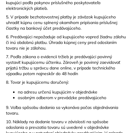
kupujúci podľa pokynov príslušného poskytovateľa
elektronických platieb.
5. V prípade bezhotovostnej platby je záväzok kupujúceho
uhradiť kúpnu cenu splnený okamihom pripísania príslušnej
čiastky na bankový účet predávajúceho.
6. Predávajúci nepožaduje od kupujúceho vopred žiadnu zálohu
či inú obdobnú platbu. Úhrada kúpnej ceny pred odoslaním
tovaru nie je zálohou.
7. Podľa zákona o evidencii tržieb je predávajúci povinný
vystaviť kupujúcemu účtenku. Zároveň je povinný zaevidovať
prijatú tržbu u správcu dane online, v prípade technického
výpadku potom najneskôr do 48 hodín
8. Tovar je kupujúcemu doručený:
na adresu určenú kupujúcim v objednávke
osobným odberom v prevádzke predávajúceho
9. Voľba spôsobu dodania sa vykonáva počas objednávania
tovaru.
10. Náklady na dodanie tovaru v závislosti na spôsobe
odoslania a prevzatia tovaru sú uvedené v objednávke
kupujúceho a v potvrdení objednávky predávajúcim. V prípade,