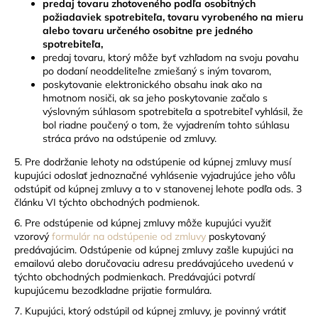
predaj tovaru zhotoveného podľa osobitných
požiadaviek spotrebiteľa, tovaru vyrobeného na mieru
alebo tovaru určeného osobitne pre jedného
spotrebiteľa,
predaj tovaru, ktorý môže byť vzhľadom na svoju povahu
po dodaní neoddeliteľne zmiešaný s iným tovarom,
poskytovanie elektronického obsahu inak ako na
hmotnom nosiči, ak sa jeho poskytovanie začalo s
výslovným súhlasom spotrebiteľa a spotrebiteľ vyhlásil, že
bol riadne poučený o tom, že vyjadrením tohto súhlasu
stráca právo na odstúpenie od zmluvy.
5. Pre dodržanie lehoty na odstúpenie od kúpnej zmluvy musí
kupujúci odoslať jednoznačné vyhlásenie vyjadrujúce jeho vôľu
odstúpiť od kúpnej zmluvy a to v stanovenej lehote podľa ods. 3
článku VI týchto obchodných podmienok.
6. Pre odstúpenie od kúpnej zmluvy môže kupujúci využiť
vzorový
formulár na odstúpenie od zmluvy
poskytovaný
predávajúcim. Odstúpenie od kúpnej zmluvy zašle kupujúci na
emailovú alebo doručovaciu adresu predávajúceho uvedenú v
týchto obchodných podmienkach. Predávajúci potvrdí
kupujúcemu bezodkladne prijatie formulára.
7. Kupujúci, ktorý odstúpil od kúpnej zmluvy, je povinný vrátiť