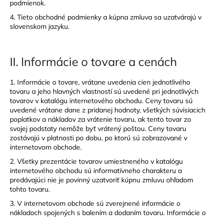
č
podmienok.
a
4. Tieto obchodné podmienky a kúpna zmluva sa uzatvárajú v
m
slovenskom jazyku.
e
II.
Informácie o tovare a cenách
ŠPERK
Z
NEHRDZAVEJÚCEJ
1. Informácie o tovare, vrátane uvedenia cien jednotlivého
OCELE
tovaru a jeho hlavných vlastností sú uvedené pri jednotlivých
-
tovarov v katalógu internetového obchodu. Ceny tovaru sú
STROM
uvedené vrátane dane z pridanej hodnoty, všetkých súvisiacich
ŽIVOTA
poplatkov a nákladov za vrátenie tovaru, ak tento tovar zo
24
svojej podstaty nemôže byť vrátený poštou. Ceny tovaru
EUR
zostávajú v platnosti po dobu, po ktorú sú zobrazované v
internetovom obchode.
2. Všetky prezentácie tovarov umiestneného v katalógu
internetového obchodu sú informatívneho charakteru a
predávajúci nie je povinný uzatvoriť kúpnu zmluvu ohľadom
tohto tovaru.
3. V internetovom obchode sú zverejnené informácie o
nákladoch spojených s balením a dodaním tovaru. Informácie o