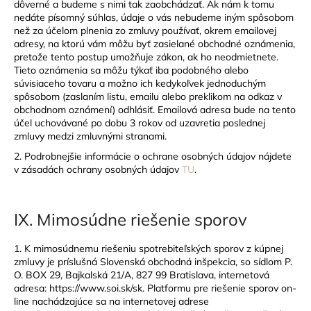
dôverné a budeme s nimi tak zaobchádzať. Ak nám k tomu
nedáte písomný súhlas, údaje o vás nebudeme iným spôsobom
než za účelom plnenia zo zmluvy používať, okrem emailovej
adresy, na ktorú vám môžu byť zasielané obchodné oznámenia,
pretože tento postup umožňuje zákon, ak ho neodmietnete.
Tieto oznámenia sa môžu týkať iba podobného alebo
súvisiaceho tovaru a možno ich kedykoľvek jednoduchým
spôsobom (zaslaním listu, emailu alebo preklikom na odkaz v
obchodnom oznámení) odhlásiť. Emailová adresa bude na tento
účel uchovávané po dobu 3 rokov od uzavretia poslednej
zmluvy medzi zmluvnými stranami.
2. Podrobnejšie informácie o ochrane osobných údajov nájdete
v zásadách ochrany osobných údajov
TU
.
IX.
Mimosúdne riešenie sporov
1. K mimosúdnemu riešeniu spotrebiteľských sporov z kúpnej
zmluvy je príslušná Slovenská obchodná inšpekcia, so sídlom P.
O. BOX 29, Bajkalská 21/A, 827 99 Bratislava, internetová
adresa: https://www.soi.sk/sk. Platformu pre riešenie sporov on-
line nachádzajúce sa na internetovej adrese