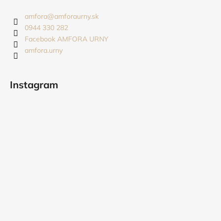
p
ä
amfora
@
amforaurny.sk
t
0944 330 282
i
Facebook AMFORA URNY
amfora.urny
e
Instagram