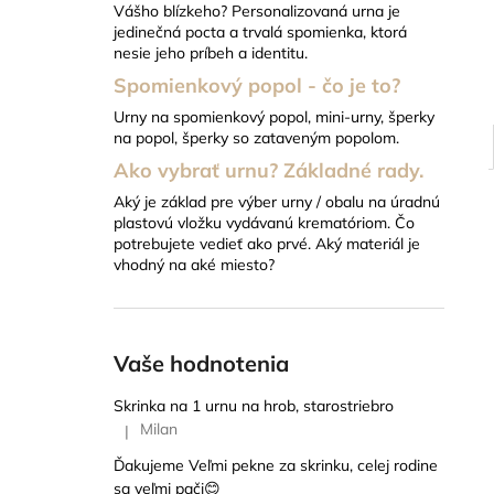
Vášho blízkeho? Personalizovaná urna je
22 EUR
jedinečná pocta a trvalá spomienka, ktorá
nesie jeho príbeh a identitu.
Spomienkový popol - čo je to?
Urny na spomienkový popol, mini-urny, šperky
na popol, šperky so zataveným popolom.
Ako vybrať urnu? Základné rady.
Aký je základ pre výber urny / obalu na úradnú
plastovú vložku vydávanú krematóriom. Čo
potrebujete vedieť ako prvé. Aký materiál je
vhodný na aké miesto?
Vaše hodnotenia
Skrinka na 1 urnu na hrob, starostriebro
Milan
|
Hodnotenie produktu je 5 z 5 hviezdičiek.
Ďakujeme Veľmi pekne za skrinku, celej rodine
sa veľmi pači😊