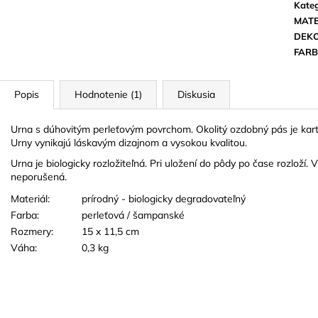
TVARE ČIERNEJ STUHY
Kateg
18 EUR
3 EUR
MATE
DEK
FAR
Popis
Hodnotenie (1)
Diskusia
Urna s dúhovitým perleťovým povrchom.
Okolitý ozdobný pás je kar
Urny vynikajú láskavým dizajnom a vysokou kvalitou.
Urna je biologicky rozložiteľná. Pri uložení do pôdy po čase rozloží.
neporušená.
Materiál:
prírodný - biologicky degradovateľný
Farba:
perleťová / šampanské
Rozmery:
15 x 11,5 cm
Váha:
0,3 kg