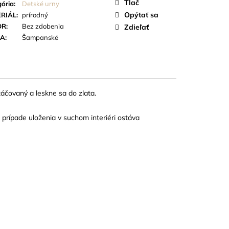
Tlač
ória
:
Detské urny
Opýtať sa
RIÁL
:
prírodný
OR
:
Bez zdobenia
Zdieľať
BA
:
Šampanské
táčovaný a leskne sa do zlata.
 V prípade uloženia v suchom interiéri ostáva