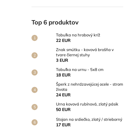
Top 6 produktov
Tabuľka na hrobový kríž
22 EUR
Znak smútku - kovová brošňa v
tvare čiernej stuhy
3 EUR
Tabuľka na urnu - 5x8 cm
18 EUR
Šperk z nehrdzavejúcej ocele - strom
života
24 EUR
Urna kovová rubínová, zlatý pásik
50 EUR
Stojan na srdiečko, zlatý / strieborný
17 EUR