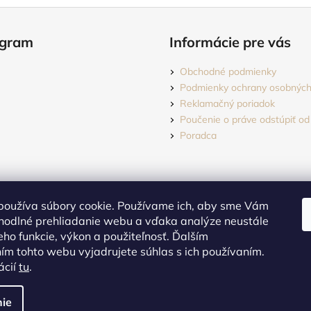
agram
Informácie pre vás
Obchodné podmienky
Podmienky ochrany osobných
Reklamačný poriadok
Poučenie o práve odstúpiť od
Poradca
používa súbory cookie. Používame ich, aby sme Vám
hodlné prehliadanie webu a vďaka analýze neustále
jeho funkcie, výkon a použiteľnosť. Ďalším
m tohto webu vyjadrujete súhlas s ich používaním.
Sledovať na Instagrame
ácií
tu
.
dené.
Upraviť nastavenie cookies
ie