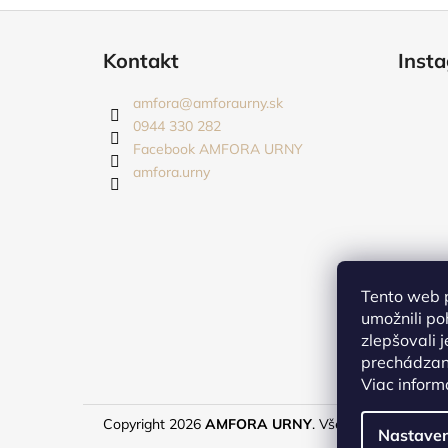
Z
á
Kontakt
Inst
p
ä
amfora
@
amforaurny.sk
t
0944 330 282
i
Facebook AMFORA URNY
amfora.urny
e
Tento web 
umožnili po
zlepšovali 
prechádzaní
Viac inform
Copyright 2026
AMFORA URNY
. Všetky práva vyhra
Nastaven