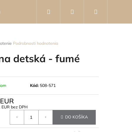
Hľadať
Prihlásenie
Nákupný
Knihy
Poradca
Kontakty
Hodnotenie o
košík
rné
otenie
Podrobnosti hodnotenia
enie
tu
na detská - fumé
čiek.
dom
Kód:
508-571
 EUR
2 EUR bez DPH
otková
DO KOŠÍKA
RNU - 5X8 CM