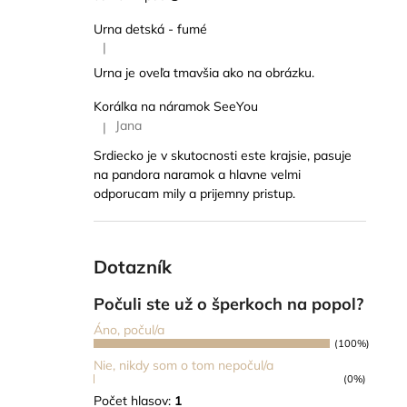
Urna detská - fumé
|
Hodnotenie produktu je 5 z 5 hviezdičiek.
Urna je oveľa tmavšia ako na obrázku.
Korálka na náramok SeeYou
Jana
|
Hodnotenie produktu je 5 z 5 hviezdičiek.
Srdiecko je v skutocnosti este krajsie, pasuje
na pandora naramok a hlavne velmi
odporucam mily a prijemny pristup.
Dotazník
Počuli ste už o šperkoch na popol?
Áno, počul/a
(100%)
Nie, nikdy som o tom nepočul/a
(0%)
Počet hlasov:
1