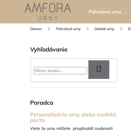
K
Prejsť
na
o
Pohrebné urny
obsah
Späť
Späť
š
do
do
í
Domov
Pohrebné urny
Detské urny
D
k
obchodu
obchodu
B
o
Vyhľadávanie
č
n
ý
HĽADAŤ
p
a
n
e
Poradca
l
Personalizácia urny alebo osobitá
pocta.
TABUĽKA NA HROBOVÝ KRÍŽ
Viete že urnu môžete prispôsobiť osobnosti