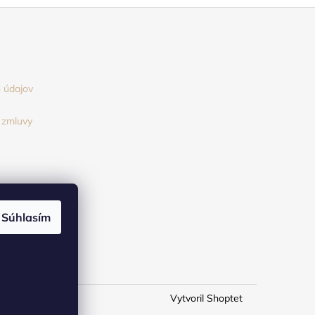
 údajov
 zmluvy
Súhlasím
Vytvoril Shoptet