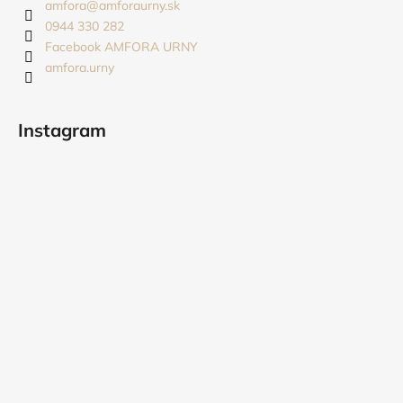
ä
e
amfora
@
amforaurny.sk
e
t
0944 330 282
p
i
Facebook AMFORA URNY
r
amfora.urny
e
v
k
y
Instagram
v
ý
p
i
s
u