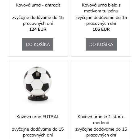
o
Kovová urna - antracit
Kovová urna biela s
motívom tulipánu
d
zvyčajne dodávame do 15
zvyčajne dodávame do 15
u
pracovných dní
pracovných dní
k
124 EUR
106 EUR
t
DO KOŠÍKA
DO KOŠÍKA
o
v
Kovová urna FUTBAL
Kovová urna kríž, staro-
medená
zvyčajne dodávame do 15
zvyčajne dodávame do 15
pracovných dní
pracovných dní