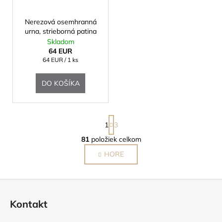
Nerezová osemhranná
urna, strieborná patina
Skladom
64 EUR
Jednotková
64 EUR / 1 ks
cena:
DO KOŠÍKA
S
1
3
t
r
81
položiek celkom
O
á
v
HORE
n
l
k
o
á
Z
v
d
a
á
a
Kontakt
n
c
p
i
i