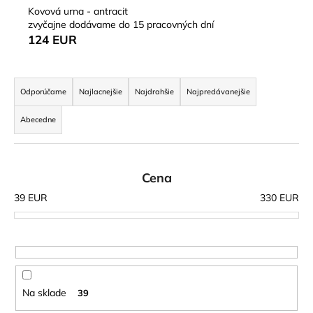
Kovová urna - antracit
á
zvyčajne dodávame do 15 pracovných dní
j
124 EUR
s
ť
R
?
a
Odporúčame
Najlacnejšie
Najdrahšie
Najpredávanejšie
d
Abecedne
e
n
HĽADAŤ
i
Cena
e
39
EUR
330
EUR
p
r
O
o
d
p
d
o
u
r
k
Na sklade
39
ú
t