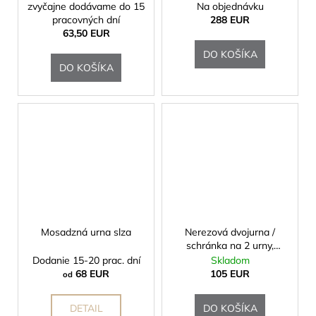
zvyčajne dodávame do 15
Na objednávku
pracovných dní
288 EUR
63,50 EUR
DO KOŠÍKA
DO KOŠÍKA
Mosadzná urna slza
Nerezová dvojurna /
schránka na 2 urny,
osemhran, medená
Dodanie 15-20 prac. dní
Skladom
patina
68 EUR
105 EUR
od
DETAIL
DO KOŠÍKA