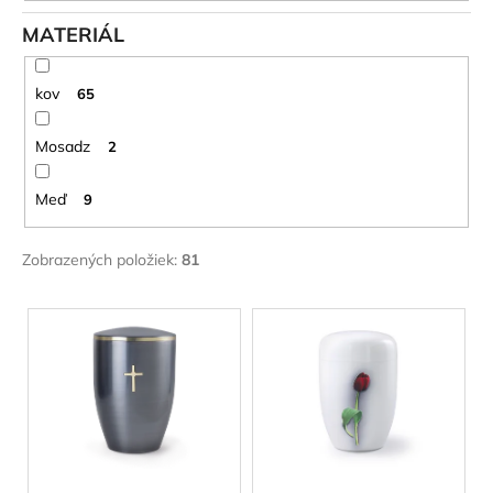
MATERIÁL
kov
65
Mosadz
2
Meď
9
Zobrazených položiek:
81
V
ý
p
i
s
p
r