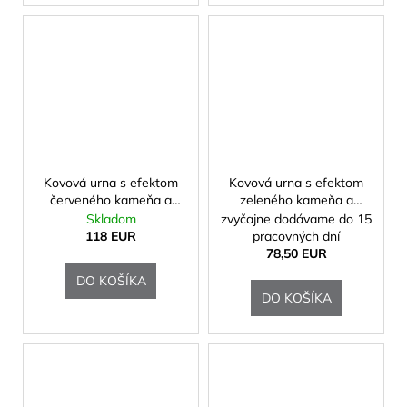
Kovová urna s efektom
Kovová urna s efektom
červeného kameňa a
zeleného kameňa a
vlysom
vlysom
Skladom
zvyčajne dodávame do 15
118 EUR
pracovných dní
78,50 EUR
DO KOŠÍKA
DO KOŠÍKA