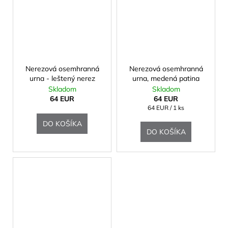
Nerezová osemhranná
Nerezová osemhranná
urna - leštený nerez
urna, medená patina
Skladom
Skladom
64 EUR
64 EUR
Jednotková
64 EUR / 1 ks
cena:
DO KOŠÍKA
DO KOŠÍKA