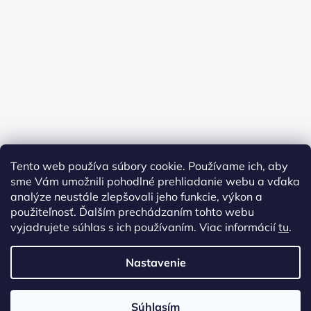
Tento web používa súbory cookie. Používame ich, aby
sme Vám umožnili pohodlné prehliadanie webu a vďaka
analýze neustále zlepšovali jeho funkcie, výkon a
použiteľnosť. Ďalším prechádzaním tohto webu
vyjadrujete súhlas s ich používaním. Viac informácií
tu
.
Vytvoril Shoptet
Nastavenie
Copyright 2026
AMFORA URNY
. Všetky práva vyhradené.
Upraviť nastavenie cookies
Súhlasím