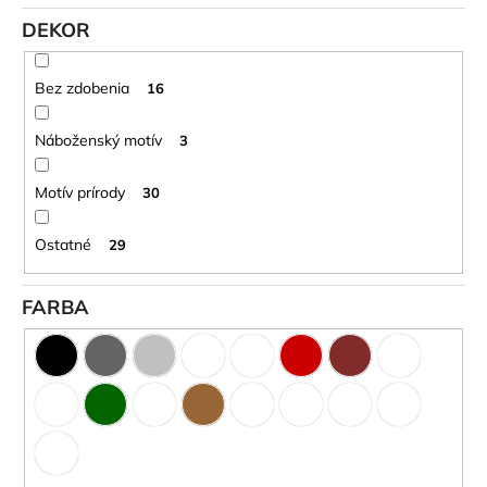
č
o
a
DEKOR
m
v
e
Bez zdobenia
16
TABUĽKA
Náboženský motív
3
NA
URNU
Motív prírody
30
-
5X8
CM
Ostatné
29
18
EUR
FARBA