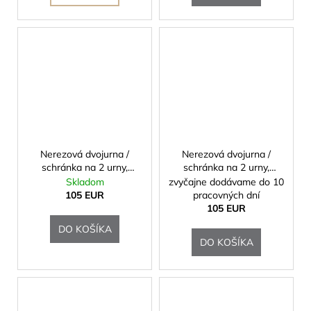
Nerezová dvojurna /
Nerezová dvojurna /
schránka na 2 urny,
schránka na 2 urny,
osemhran, strieborná
osemhranná, zlatá
Skladom
zvyčajne dodávame do 10
patina
patina
105 EUR
pracovných dní
105 EUR
DO KOŠÍKA
DO KOŠÍKA