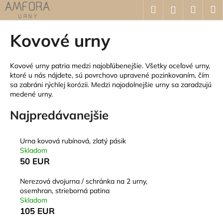
K
Prejsť
Hľadať
Náku
M
Prihláseni
na
o
obsah
Späť
Späť
košík
š
Kovové urny
í
Č
k
o
Kovové urny patria medzi najobľúbenejšie. Všetky oceľové urny,
ktoré u nás nájdete, sú povrchovo upravené pozinkovaním, čím
p
sa zabráni rýchlej korózii. Medzi najodolnejšie urny sa zaradzujú
o
medené urny.
t
Najpredávanejšie
r
e
Urna kovová rubínová, zlatý pásik
b
Skladom
u
50 EUR
j
e
Nerezová dvojurna / schránka na 2 urny,
osemhran, strieborná patina
t
Skladom
e
105 EUR
n