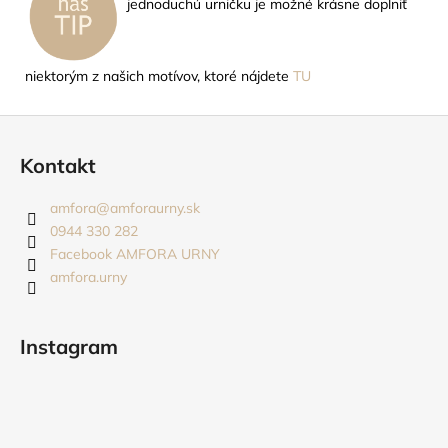
jednoduchú urničku je možné krásne doplniť
niektorým z našich motívov, ktoré nájdete
TU
Z
á
Kontakt
p
ä
amfora
@
amforaurny.sk
t
0944 330 282
i
Facebook AMFORA URNY
amfora.urny
e
Instagram