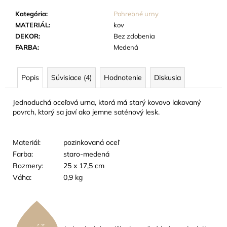
č
a
Kategória
:
Pohrebné urny
m
MATERIÁL
:
kov
e
DEKOR
:
Bez zdobenia
FARBA
:
Medená
TABUĽKA
NA
Popis
Súvisiace (4)
Hodnotenie
Diskusia
HROBOVÝ
KRÍŽ
Jednoduchá oceľová urna, ktorá má starý kovovo lakovaný
22
povrch, ktorý sa javí ako jemne saténový lesk.
EUR
Materiál:
pozinkovaná oceľ
Farba:
staro-medená
Rozmery:
25 x 17,5 cm
Váha:
0,9 kg