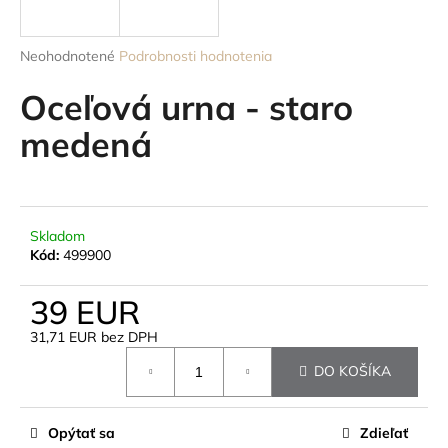
á
j
Priemerné
Neohodnotené
Podrobnosti hodnotenia
s
hodnotenie
produktu
Oceľová urna - staro
ť
je
?
0,0
medená
z
5
hviezdičiek.
HĽADAŤ
Skladom
Kód:
499900
39 EUR
O
31,71 EUR bez DPH
d
Jednotková
p
DO KOŠÍKA
cena:
o
r
ú
Opýtať sa
Zdieľať