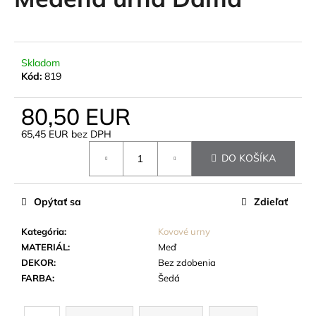
je
á
0,0
z
j
5
s
hviezdičiek.
Skladom
ť
Kód:
819
?
80,50 EUR
65,45 EUR bez DPH
Jednotková
DO KOŠÍKA
cena:
HĽADAŤ
Opýtať sa
Zdieľať
O
Kategória
:
Kovové urny
d
MATERIÁL
:
Meď
p
DEKOR
:
Bez zdobenia
o
FARBA
:
Šedá
r
ú