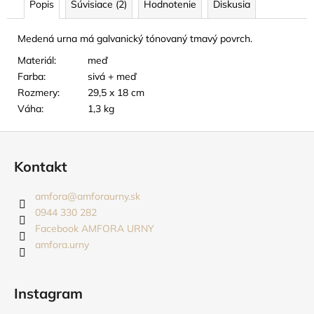
č
Popis
Súvisiace (2)
Hodnotenie
Diskusia
a
m
Medená urna má galvanický tónovaný tmavý povrch.
e
Materiál:
meď
Farba:
sivá + meď
TABUĽKA
Rozmery:
29,5 x 18 cm
NA
Váha:
1,3 kg
URNU
-
Z
5X8
CM
á
Kontakt
18
p
EUR
ä
amfora
@
amforaurny.sk
t
0944 330 282
i
Facebook AMFORA URNY
amfora.urny
e
Instagram