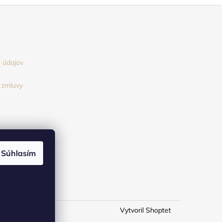
 údajov
 zmluvy
Súhlasím
Vytvoril Shoptet