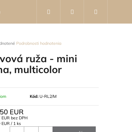
Hľadať
Prihlásenie
Nákupný
Knihy
Poradca
Kontakty
Hodnotenie o
košík
rné
dnotené
Podrobnosti hodnotenia
enie
tu
vová ruža - mini
na, multicolor
čiek.
dom
Kód:
U-RL2/M
,50 EUR
7 EUR bez DPH
otková
 EUR / 1 ks
- KOVOVÁ BROŠŇA V