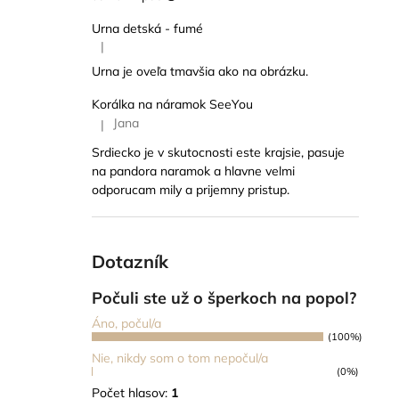
Urna detská - fumé
|
Hodnotenie produktu je 5 z 5 hviezdičiek.
Urna je oveľa tmavšia ako na obrázku.
Korálka na náramok SeeYou
Jana
|
Hodnotenie produktu je 5 z 5 hviezdičiek.
Srdiecko je v skutocnosti este krajsie, pasuje
na pandora naramok a hlavne velmi
odporucam mily a prijemny pristup.
Dotazník
Počuli ste už o šperkoch na popol?
Áno, počul/a
(100%)
Nie, nikdy som o tom nepočul/a
(0%)
Počet hlasov:
1