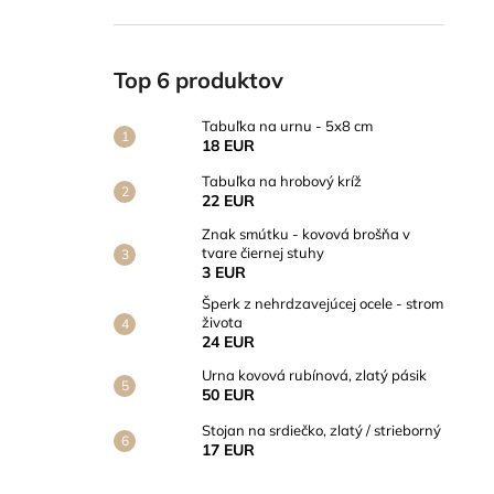
Top 6 produktov
Tabuľka na urnu - 5x8 cm
18 EUR
Tabuľka na hrobový kríž
22 EUR
Znak smútku - kovová brošňa v
tvare čiernej stuhy
3 EUR
Šperk z nehrdzavejúcej ocele - strom
života
24 EUR
Urna kovová rubínová, zlatý pásik
50 EUR
Stojan na srdiečko, zlatý / strieborný
17 EUR