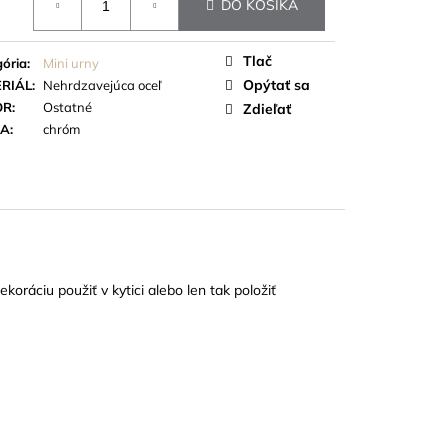
 STUHY
DO KOŠÍKA
Tlač
ória
:
Mini urny
Opýtať sa
RIÁL
:
Nehrdzavejúca oceľ
OR
:
Ostatné
Zdieľať
BA
:
chróm
oráciu použiť v kytici alebo len tak položiť