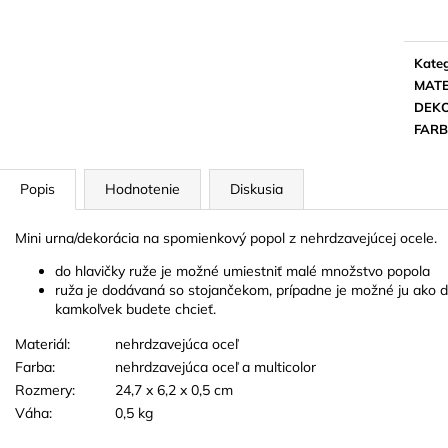
TVARE ČIERNEJ
22 EUR
3 EUR
Kateg
MATE
DEK
FAR
Popis
Hodnotenie
Diskusia
Mini urna/dekorácia na spomienkový popol z nehrdzavejúcej ocele.
do hlavičky ruže je možné umiestniť malé množstvo popola
ruža je dodávaná so stojančekom, prípadne je možné ju ako dek
kamkoľvek budete chcieť.
Materiál:
nehrdzavejúca oceľ
Farba:
nehrdzavejúca oceľ a multicolor
Rozmery:
24,7 x 6,2 x 0,5
cm
Váha:
0,5 kg