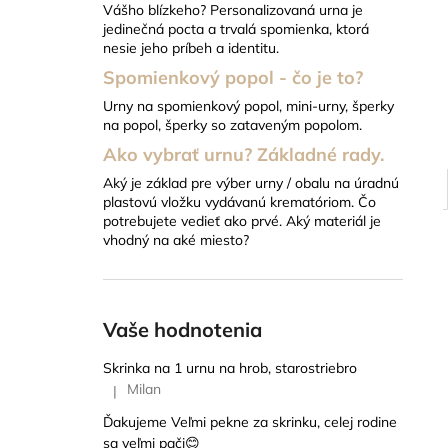
Vášho blízkeho? Personalizovaná urna je
18 EUR
jedinečná pocta a trvalá spomienka, ktorá
nesie jeho príbeh a identitu.
Spomienkový popol - čo je to?
Urny na spomienkový popol, mini-urny, šperky
na popol, šperky so zataveným popolom.
Ako vybrať urnu? Základné rady.
Aký je základ pre výber urny / obalu na úradnú
plastovú vložku vydávanú krematóriom. Čo
potrebujete vedieť ako prvé. Aký materiál je
vhodný na aké miesto?
Vaše hodnotenia
Skrinka na 1 urnu na hrob, starostriebro
Milan
|
Hodnotenie produktu je 5 z 5 hviezdičiek.
Ďakujeme Veľmi pekne za skrinku, celej rodine
sa veľmi pači😊