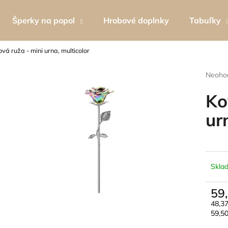
Šperky na popol
Hrobové doplnky
Tabuľky
vá ruža - mini urna, multicolor
Čo potrebujete nájsť?
Prieme
Neoho
hodnot
produk
Ko
HĽADAŤ
je
0,0
ur
z
5
Odporúčame
hviezdi
Skla
59
48,3
Jedn
59,50
TABUĽKA NA HROBOVÝ KRÍŽ
ZNAK SMÚTKU 
cena: