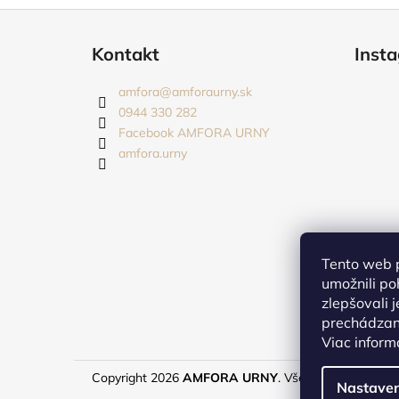
Z
á
Kontakt
Inst
p
ä
amfora
@
amforaurny.sk
t
0944 330 282
i
Facebook AMFORA URNY
amfora.urny
e
Tento web 
umožnili po
zlepšovali 
prechádzaní
Viac inform
Copyright 2026
AMFORA URNY
. Všetky práva vyhra
Nastaven