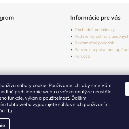
agram
Informácie pre vás
Obchodné podmienky
Podmienky ochrany osobných
Reklamačný poriadok
Poučenie o práve odstúpiť od
Poradca
používa súbory cookie. Používame ich, aby sme Vám
hodlné prehliadanie webu a vďaka analýze neustále
jeho funkcie, výkon a použiteľnosť. Ďalším
m tohto webu vyjadrujete súhlas s ich používaním.
Sledovať na Instagrame
ácií
tu
.
dené.
Upraviť nastavenie cookies
ie