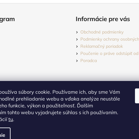
agram
Informácie pre vás
Obchodné podmienky
Podmienky ochrany osobných
Reklamačný poriadok
Poučenie o práve odstúpiť od
Poradca
používa súbory cookie. Používame ich, aby sme Vám
hodlné prehliadanie webu a vďaka analýze neustále
jeho funkcie, výkon a použiteľnosť. Ďalším
m tohto webu vyjadrujete súhlas s ich používaním.
Sledovať na Instagrame
ácií
tu
.
dené.
Upraviť nastavenie cookies
ie