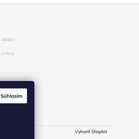
 údajov
 zmluvy
Súhlasím
Vytvoril Shoptet