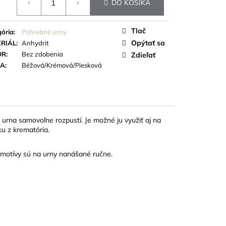
 STUHY
DO KOŠÍKA
Tlač
ória
:
Pohrebné urny
Opýtať sa
RIÁL
:
Anhydrit
OR
:
Bez zdobenia
Zdieľať
BA
:
Béžová/Krémová/Piesková
a urna samovoľne rozpustí. Je možné ju využiť aj na
ku z krematória.
 motívy sú na urny nanášané ručne.