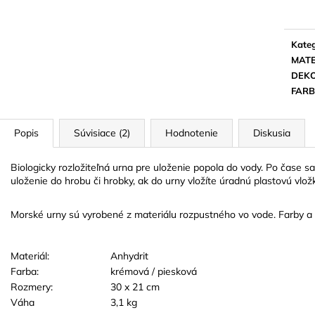
TVARE ČIERNEJ
cena:
22 EUR
3 EUR
Kateg
MATE
DEK
FAR
Popis
Súvisiace (2)
Hodnotenie
Diskusia
Biologicky rozložiteľná urna pre uloženie popola do vody. Po čase s
uloženie do hrobu či hrobky, ak do urny vložíte úradnú plastovú vlož
Morské urny sú vyrobené z materiálu rozpustného vo vode. Farby a
Materiál:
Anhydrit
Farba:
krémová / piesková
Rozmery:
30 x 21 cm
Váha
3,1 kg