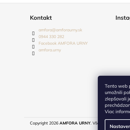
Z
á
Kontakt
Inst
p
ä
amfora
@
amforaurny.sk
t
0944 330 282
i
Facebook AMFORA URNY
amfora.urny
e
Tento web 
umožnili po
zlepšovali 
prechádzaní
Viac inform
Copyright 2026
AMFORA URNY
. Všetky práva vyhra
Nastaven