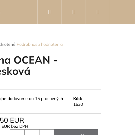
Hľadať
Prihlásenie
Nákupný
Knihy
Poradca
Kontakty
Hodnotenie o
košík
rné
dnotené
Podrobnosti hodnotenia
enie
tu
na OCEAN -
esková
čiek.
ajne dodávame do 15 pracovných
Kód:
1630
,50 EUR
8 EUR bez DPH
- KOVOVÁ BROŠŇA V
otková