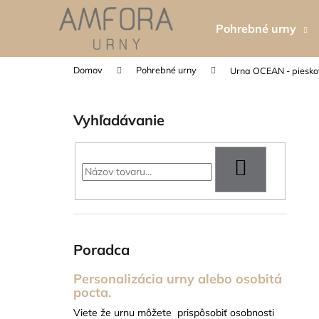
K
Prejsť
na
o
Pohrebné urny
obsah
Späť
Späť
š
do
do
í
Domov
Pohrebné urny
Urna OCEAN - piesk
k
obchodu
obchodu
B
o
Vyhľadávanie
č
n
ý
HĽADAŤ
p
a
n
e
Poradca
l
Personalizácia urny alebo osobitá
pocta.
TABUĽKA NA URNU - 5X8 CM
Viete že urnu môžete prispôsobiť osobnosti