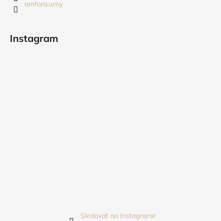
amfora.urny
e
Instagram
Sledovať na Instagrame