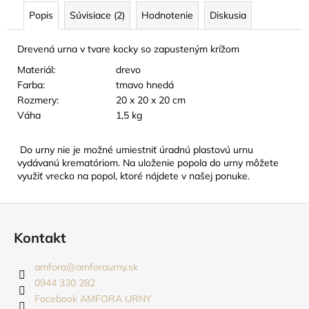
č
Popis
Súvisiace (2)
Hodnotenie
Diskusia
a
m
e
Drevená urna v tvare kocky so zapusteným krížom
Materiál:
drevo
Farba:
tmavo hnedá
ZNAK
SMÚTKU
Rozmery:
20 x 20 x 20
cm
-
Váha
1,5 kg
KOVOVÁ
BROŠŇA
V
Do urny nie je možné umiestniť úradnú plastovú urnu
TVARE
vydávanú krematóriom. Na uloženie popola do urny môžete
ČIERNEJ
využiť vrecko na popol, ktoré nájdete v našej ponuke.
STUHY
3
Z
EUR
á
Kontakt
p
ä
amfora
@
amforaurny.sk
t
0944 330 282
i
Facebook AMFORA URNY