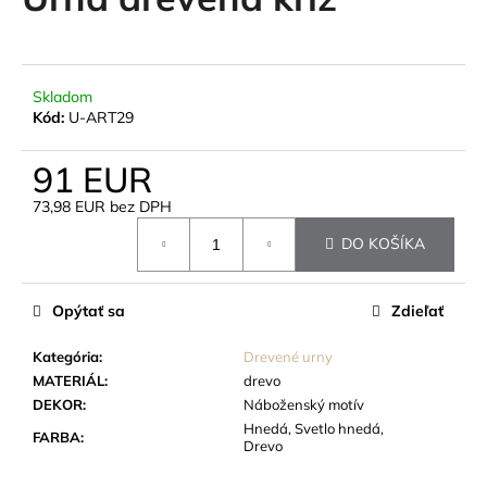
je
á
0,0
z
j
5
s
hviezdičiek.
Skladom
ť
Kód:
U-ART29
?
91 EUR
73,98 EUR bez DPH
Jednotková
DO KOŠÍKA
cena:
HĽADAŤ
Opýtať sa
Zdieľať
O
Kategória
:
Drevené urny
d
MATERIÁL
:
drevo
p
DEKOR
:
Náboženský motív
o
Hnedá, Svetlo hnedá,
FARBA
:
r
Drevo
ú