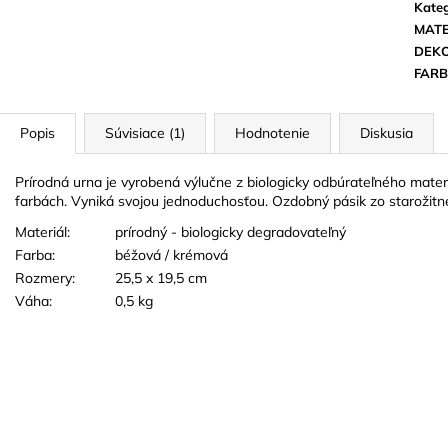
TVARE ČIERNEJ
Kateg
22 EUR
3 EUR
MATE
DEK
FAR
Popis
Súvisiace (1)
Hodnotenie
Diskusia
Prírodná urna je vyrobená výlučne z biologicky odbúrateľného materi
farbách.
Vyniká
svojou jednoduchosťou.
Ozdobný pásik zo starožitn
Materiál:
prírodný - biologicky degradovateľný
Farba:
béžová / krémová
Rozmery:
25,5 x 19,5 cm
Váha:
0,5 kg