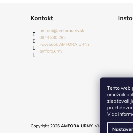
Z
á
Kontakt
Inst
p
ä
amfora
@
amforaurny.sk
t
0944 330 282
i
Facebook AMFORA URNY
amfora.urny
e
Tento web 
umožnili po
zlepšovali 
prechádzaní
Viac inform
Copyright 2026
AMFORA URNY
. Všetky práva vyhra
Nastaven