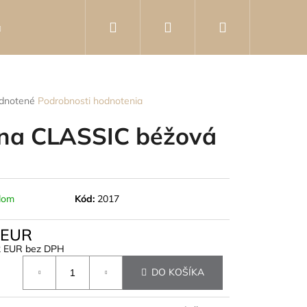
Hľadať
Prihlásenie
Nákupný
Knihy
Poradca
Kontakty
Hodnotenie o
košík
rné
dnotené
Podrobnosti hodnotenia
enie
tu
na CLASSIC béžová
čiek.
dom
Kód:
2017
 EUR
2 EUR bez DPH
otková
DO KOŠÍKA
- KOVOVÁ BROŠŇA V