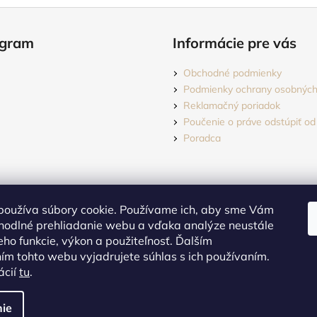
agram
Informácie pre vás
Obchodné podmienky
Podmienky ochrany osobných
Reklamačný poriadok
Poučenie o práve odstúpiť od
Poradca
používa súbory cookie. Používame ich, aby sme Vám
hodlné prehliadanie webu a vďaka analýze neustále
jeho funkcie, výkon a použiteľnosť. Ďalším
m tohto webu vyjadrujete súhlas s ich používaním.
Sledovať na Instagrame
ácií
tu
.
dené.
Upraviť nastavenie cookies
ie