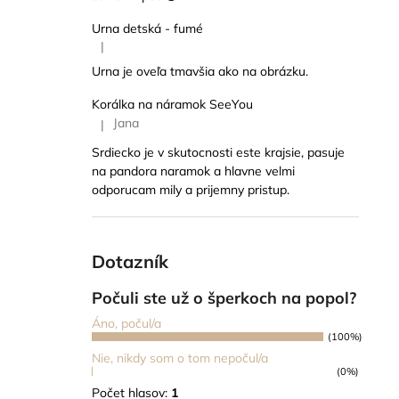
Urna detská - fumé
|
Hodnotenie produktu je 5 z 5 hviezdičiek.
Urna je oveľa tmavšia ako na obrázku.
Korálka na náramok SeeYou
Jana
|
Hodnotenie produktu je 5 z 5 hviezdičiek.
Srdiecko je v skutocnosti este krajsie, pasuje
na pandora naramok a hlavne velmi
odporucam mily a prijemny pristup.
Dotazník
Počuli ste už o šperkoch na popol?
Áno, počul/a
(100%)
Nie, nikdy som o tom nepočul/a
(0%)
Počet hlasov:
1