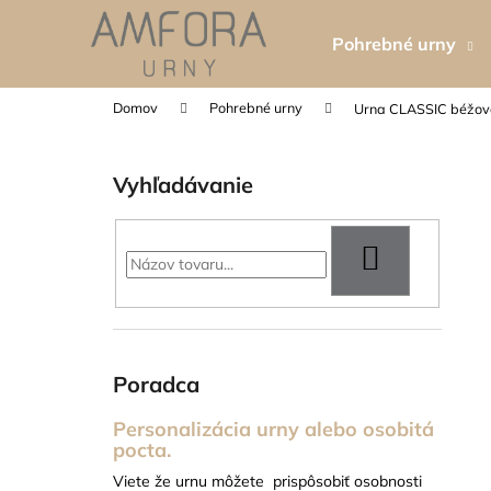
K
Prejsť
na
o
Pohrebné urny
obsah
Späť
Späť
š
do
do
í
Domov
Pohrebné urny
Urna CLASSIC béžo
k
obchodu
obchodu
B
o
Vyhľadávanie
č
n
ý
HĽADAŤ
p
a
n
e
Poradca
l
Personalizácia urny alebo osobitá
pocta.
TABUĽKA NA URNU - 5X8 CM
Viete že urnu môžete prispôsobiť osobnosti