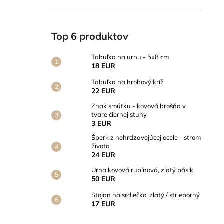
Top 6 produktov
Tabuľka na urnu - 5x8 cm
18 EUR
Tabuľka na hrobový kríž
22 EUR
Znak smútku - kovová brošňa v
tvare čiernej stuhy
3 EUR
Šperk z nehrdzavejúcej ocele - strom
života
24 EUR
Urna kovová rubínová, zlatý pásik
50 EUR
Stojan na srdiečko, zlatý / strieborný
17 EUR