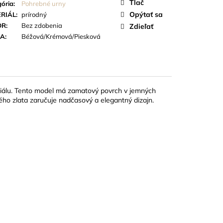
 STUHY
Tlač
ória
:
Pohrebné urny
Opýtať sa
RIÁL
:
prírodný
OR
:
Bez zdobenia
Zdieľať
BA
:
Béžová/Krémová/Piesková
álu.
Tento model má zamatový povrch v jemných
ého zlata zaručuje nadčasový a elegantný dizajn.