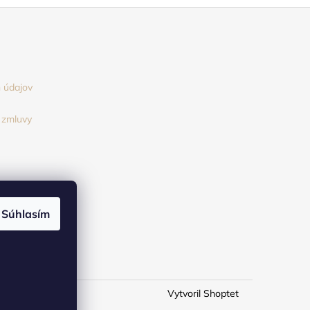
 údajov
 zmluvy
Súhlasím
Vytvoril Shoptet