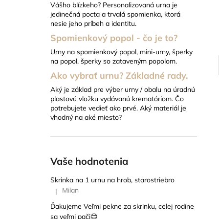
Vášho blízkeho? Personalizovaná urna je
18 EUR
jedinečná pocta a trvalá spomienka, ktorá
nesie jeho príbeh a identitu.
Spomienkový popol - čo je to?
Urny na spomienkový popol, mini-urny, šperky
na popol, šperky so zataveným popolom.
Ako vybrať urnu? Základné rady.
Aký je základ pre výber urny / obalu na úradnú
plastovú vložku vydávanú krematóriom. Čo
potrebujete vedieť ako prvé. Aký materiál je
vhodný na aké miesto?
Vaše hodnotenia
Skrinka na 1 urnu na hrob, starostriebro
Milan
|
Hodnotenie produktu je 5 z 5 hviezdičiek.
Ďakujeme Veľmi pekne za skrinku, celej rodine
sa veľmi pači😊