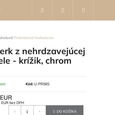
Hľadať
Prihlásenie
Nákupný
Knihy
Poradca
Kontakty
Hodnotenie o
košík
rné
dnotené
Podrobnosti hodnotenia
enie
tu
erk z nehrdzavejúcej
ele - krížik, chrom
čiek.
dom
Kód:
U-PR56S
 EUR
1 EUR bez DPH
otková
- KOVOVÁ BROŠŇA V
DO KOŠÍKA