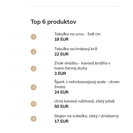
Top 6 produktov
Tabuľka na urnu - 5x8 cm
18 EUR
Tabuľka na hrobový kríž
22 EUR
Znak smútku - kovová brošňa v
tvare čiernej stuhy
3 EUR
Šperk z nehrdzavejúcej ocele - strom
života
24 EUR
Urna kovová rubínová, zlatý pásik
50 EUR
Stojan na srdiečko, zlatý / strieborný
17 EUR