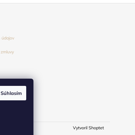
 údajov
 zmluvy
Súhlasím
Vytvoril Shoptet