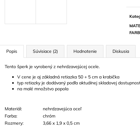
TVARE ČIERNEJ
22 EUR
3 EUR
Kateg
MATE
FAR
Popis
Súvisiace (2)
Hodnotenie
Diskusia
Tento šperk je vyrobený z nehrdzavejúcej ocele.
V cene je aj základná retiazka 50 + 5 cm a krabička
typ retiazky je dodávaný podľa aktuálnej skladovej dostupnost
na malé množstvo popola
Materiál:
nehrdzavejúca oceľ
Farba:
chróm
Rozmery:
3,66 x 1,9 x 0,5 cm