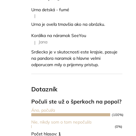
Urna detská - fumé
|
Hodnotenie produktu je 5 z 5 hviezdičiek.
Urna je oveľa tmavšia ako na obrázku.
Korálka na náramok SeeYou
Jana
|
Hodnotenie produktu je 5 z 5 hviezdičiek.
Srdiecko je v skutocnosti este krajsie, pasuje
na pandora naramok a hlavne velmi
odporucam mily a prijemny pristup.
Dotazník
Počuli ste už o šperkoch na popol?
Áno, počul/a
(100%)
Nie, nikdy som o tom nepočul/a
(0%)
Počet hlasov:
1