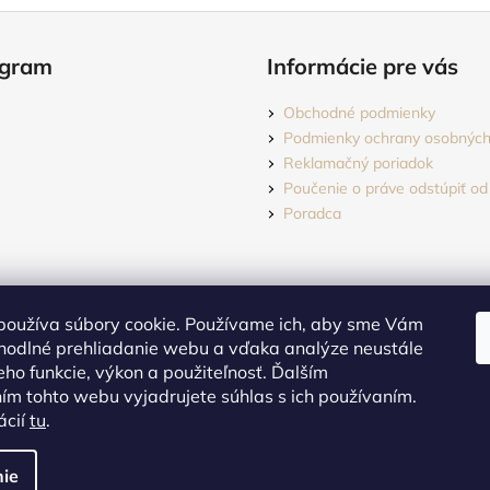
agram
Informácie pre vás
Obchodné podmienky
Podmienky ochrany osobných
Reklamačný poriadok
Poučenie o práve odstúpiť od
Poradca
používa súbory cookie. Používame ich, aby sme Vám
hodlné prehliadanie webu a vďaka analýze neustále
jeho funkcie, výkon a použiteľnosť. Ďalším
m tohto webu vyjadrujete súhlas s ich používaním.
Sledovať na Instagrame
ácií
tu
.
dené.
Upraviť nastavenie cookies
ie