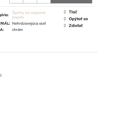
 STUHY
Tlač
Šperky na vsypanie
ória
:
popola
Opýtať sa
RIÁL
:
Nehrdzavejúca oceľ
Zdieľať
BA
:
chróm
i