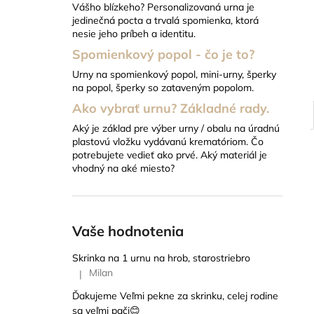
Vášho blízkeho? Personalizovaná urna je
18 EUR
jedinečná pocta a trvalá spomienka, ktorá
nesie jeho príbeh a identitu.
Spomienkový popol - čo je to?
Urny na spomienkový popol, mini-urny, šperky
na popol, šperky so zataveným popolom.
Ako vybrať urnu? Základné rady.
Aký je základ pre výber urny / obalu na úradnú
plastovú vložku vydávanú krematóriom. Čo
potrebujete vedieť ako prvé. Aký materiál je
vhodný na aké miesto?
Vaše hodnotenia
Skrinka na 1 urnu na hrob, starostriebro
Milan
|
Hodnotenie produktu je 5 z 5 hviezdičiek.
Ďakujeme Veľmi pekne za skrinku, celej rodine
sa veľmi pači😊