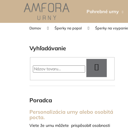
K
Prejsť
na
o
Pohrebné urny
obsah
Späť
Späť
š
do
do
í
Domov
Šperky na popol
Šperky na vsypanie
k
obchodu
obchodu
B
o
Vyhľadávanie
č
n
ý
HĽADAŤ
p
a
n
e
Poradca
l
Personalizácia urny alebo osobitá
pocta.
TABUĽKA NA URNU - 5X8 CM
Viete že urnu môžete prispôsobiť osobnosti