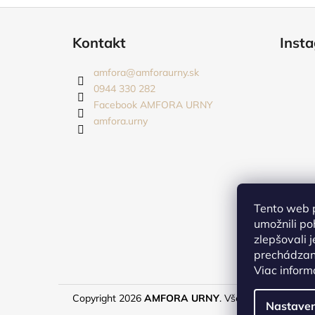
Z
á
Kontakt
Inst
p
ä
amfora
@
amforaurny.sk
t
0944 330 282
i
Facebook AMFORA URNY
amfora.urny
e
Tento web 
umožnili po
zlepšovali 
prechádzaní
Viac inform
Copyright 2026
AMFORA URNY
. Všetky práva vyhra
Nastaven