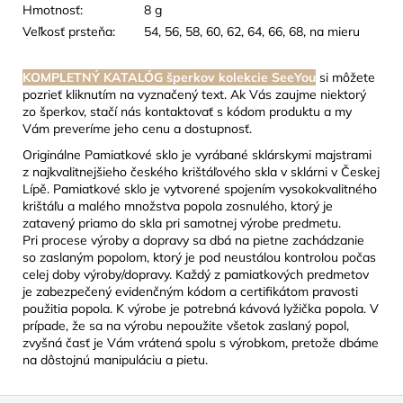
Hmotnosť:
8 g
Veľkosť prsteňa:
54, 56, 58, 60, 62, 64, 66, 68, na mieru
KOMPLETNÝ KATALÓG šperkov kolekcie SeeYou
si môžete
pozrieť kliknutím na vyznačený text. Ak Vás zaujme niektorý
zo šperkov, stačí nás kontaktovať s kódom produktu a my
Vám preveríme jeho cenu a dostupnosť.
Originálne Pamiatkové sklo je vyrábané sklárskymi majstrami
z najkvalitnejšieho českého krištáľového skla v sklárni v Českej
Lípě. Pamiatkové sklo je vytvorené spojením vysokokvalitného
krištáľu a malého množstva popola zosnulého, ktorý je
zatavený priamo do skla pri samotnej výrobe predmetu.
Pri procese výroby a dopravy sa dbá na pietne zachádzanie
so zaslaným popolom, ktorý je pod neustálou kontrolou počas
celej doby výroby/dopravy. Každý z pamiatkových predmetov
je zabezpečený evidenčným kódom a certifikátom pravosti
použitia popola. K výrobe je potrebná kávová lyžička popola. V
prípade, že sa na výrobu nepoužite všetok zaslaný popol,
zvyšná časť je Vám vrátená spolu s výrobkom, pretože dbáme
na dôstojnú manipuláciu a pietu.