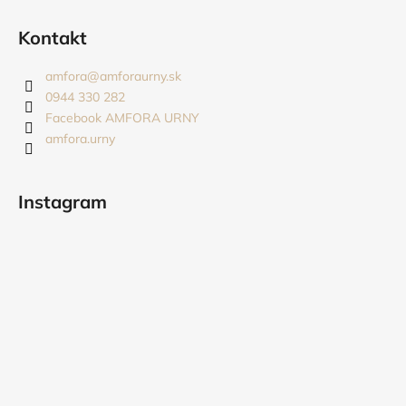
Z
á
Kontakt
p
ä
amfora
@
amforaurny.sk
t
0944 330 282
i
Facebook AMFORA URNY
amfora.urny
e
Instagram