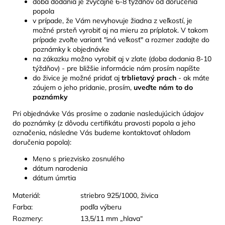
doba dodania je zvyčajne 6-8 týždňov od doručenia
popola
v prípade, že Vám nevyhovuje žiadna z veľkostí, je
možné prsteň vyrobiť aj na mieru za príplatok. V takom
prípade zvoľte variant "iná veľkosť" a rozmer zadajte do
poznámky k objednávke
na zákazku možno vyrobiť aj v zlate (doba dodania 8-10
týždňov) - pre bližšie informácie nám prosím napíšte
do živice je možné pridať aj
trblietavý prach
- ak máte
záujem o jeho pridanie, prosím,
uveďte nám to do
poznámky
Pri objednávke Vás prosíme o zadanie nasledujúcich údajov
do poznámky (z dôvodu certifikátu pravosti popola a jeho
označenia, následne Vás budeme kontaktovať ohľadom
doručenia popola):
Meno s priezvisko zosnulého
dátum narodenia
dátum úmrtia
Materiál:
striebro 925/1000, živica
Farba:
podľa výberu
Rozmery:
13,5/11 mm „hlava“