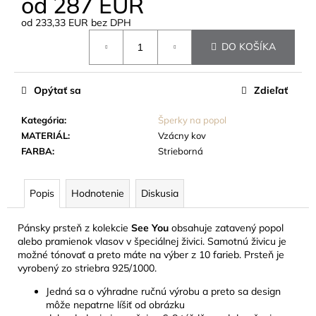
od
287 EUR
č
a
od
233,33 EUR
bez DPH
m
Jednotková
DO KOŠÍKA
e
cena:
ŠPERK
Opýtať sa
Zdieľať
Z
NEHRDZAVEJÚCEJ
Kategória
:
Šperky na popol
OCELE
MATERIÁL
:
Vzácny kov
-
STROM
FARBA
:
Strieborná
ŽIVOTA
24
EUR
Popis
Hodnotenie
Diskusia
Pánsky prsteň z kolekcie
See You
obsahuje zatavený popol
alebo pramienok vlasov v špeciálnej živici. Samotnú živicu je
možné tónovať a preto máte na výber z 10 farieb. Prsteň je
vyrobený zo striebra 925/1000.
Jedná sa o výhradne ručnú výrobu a preto sa design
môže nepatrne líšiť od obrázku