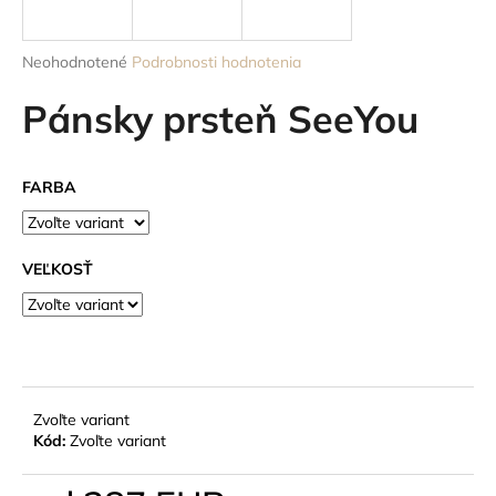
á
j
Priemerné
Neohodnotené
Podrobnosti hodnotenia
s
hodnotenie
produktu
Pánsky prsteň SeeYou
ť
je
?
0,0
z
FARBA
5
hviezdičiek.
HĽADAŤ
VEĽKOSŤ
O
d
p
Zvoľte variant
o
Kód:
Zvoľte variant
r
ú