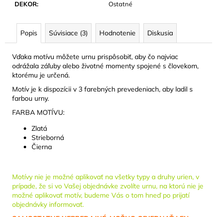
č
DEKOR
:
Ostatné
a
m
e
Popis
Súvisiace (3)
Hodnotenie
Diskusia
Vďaka motívu môžete urnu prispôsobiť, aby čo najviac
MINI
odrážala záľuby alebo životné momenty spojené s človekom,
URNA
ktorému je určená.
-
KERAMICKÉ
Motív je k dispozícii v 3 farebných prevedeniach, aby ladil s
SRDCE,
farbou urny.
PUDROVÁ
RUŽOVÁ
FARBA MOTÍVU:
58
Zlatá
EUR
Strieborná
Čierna
Motívy nie je možné aplikovať na všetky typy a druhy urien, v
prípade, že si vo Vašej objednávke zvolíte urnu, na ktorú nie je
možné aplikovať motív, budeme Vás o tom hneď po prijatí
objednávky informovať.