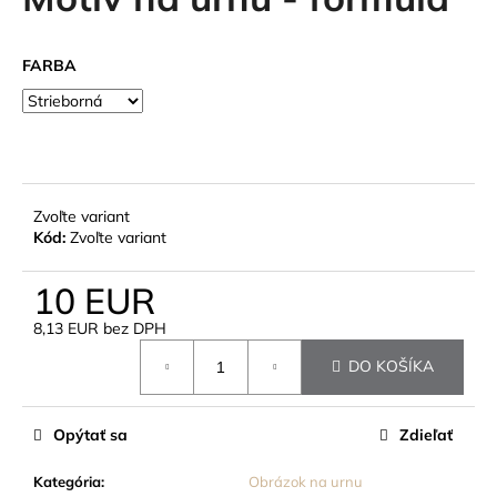
je
á
0,0
z
j
FARBA
5
s
hviezdičiek.
ť
?
Zvoľte variant
Kód:
Zvoľte variant
HĽADAŤ
10 EUR
8,13 EUR bez DPH
Jednotková
O
DO KOŠÍKA
cena:
d
p
o
Opýtať sa
Zdieľať
r
ú
Kategória
:
Obrázok na urnu