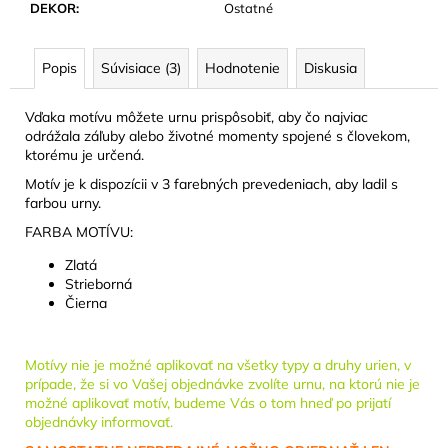
č
DEKOR
:
Ostatné
a
m
e
Popis
Súvisiace (3)
Hodnotenie
Diskusia
Vďaka motívu môžete urnu prispôsobiť, aby čo najviac
URNA
odrážala záľuby alebo životné momenty spojené s človekom,
KOVOVÁ
ktorému je určená.
RUBÍNOVÁ,
ZLATÝ
Motív je k dispozícii v 3 farebných prevedeniach, aby ladil s
PÁSIK
farbou urny.
50
FARBA MOTÍVU:
EUR
Zlatá
Strieborná
Čierna
Motívy nie je možné aplikovať na všetky typy a druhy urien, v
prípade, že si vo Vašej objednávke zvolíte urnu, na ktorú nie je
možné aplikovať motív, budeme Vás o tom hneď po prijatí
objednávky informovať.