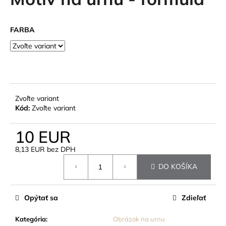
je
á
0,0
z
j
FARBA
5
s
hviezdičiek.
ť
?
Zvoľte variant
Kód:
Zvoľte variant
HĽADAŤ
10 EUR
8,13 EUR bez DPH
Jednotková
O
DO KOŠÍKA
cena:
d
p
o
Opýtať sa
Zdieľať
r
ú
Kategória
:
Obrázok na urnu