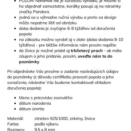
POZOR! Náramok nie je súčasťou výrobku, je možné si
ho objednať samostatne, korálky pasujú aj na náramky
značky Pandora.
Jedná sa o výhradne ručnú výrobu a preto sa design
môže nepatrne líšiť od obrázku
doba dodania je zvyčajne 6-8 týždňov od doručenia
popola
na zákazku možno vyrobiť aj v zlate (doba dodania 8-10
týždňov) - pre bližšie informácie nám prosím napíšte
do živice je možné pridať aj
trblietavý prach
- ak máte
záujem o jeho pridanie, prosím,
uveďte nám to do
poznámky
Pri objednávke Vás prosíme o zadanie nasledujúcich údajov
do poznámky (z dôvodu certifikátu pravosti popola a jeho
označenia, následne Vás budeme kontaktovať ohľadom
doručenia popola):
Meno s priezvisko zosnulého
dátum narodenia
dátum úmrtia
Materiál:
striebro 925/1000, zirkóny, živica
Farba:
podľa výberu
Rozmery:
9,5 x 8 mm