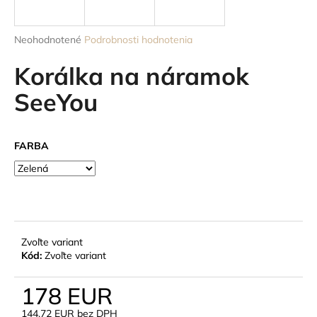
á
j
Priemerné
Neohodnotené
Podrobnosti hodnotenia
s
hodnotenie
produktu
Korálka na náramok
ť
je
?
0,0
SeeYou
z
5
hviezdičiek.
FARBA
HĽADAŤ
O
d
Zvoľte variant
p
Kód:
Zvoľte variant
o
r
178 EUR
ú
144,72 EUR bez DPH