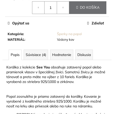
č
Jednotková
a
DO KOŠÍKA
cena:
m
e
Opýtať sa
Zdieľať
TABUĽKA
Kategória
:
Šperky na popol
NA
MATERIÁL
:
Vzácny kov
HROBOVÝ
KRÍŽ
22
Popis
Súvisiace (4)
Hodnotenie
Diskusia
EUR
Korálka z kolekcie
See You
obsahuje zatavený popol alebo
pramienok vlasov v špeciálnej živici. Samotnú živicu je možné
tónovať a preto máte na výber z 10 farieb. Korálka je
vyrobená zo striebra 925/1000 a zirkónov.
Popol zosnulého je priamo zatavený do korálky. Kovanie je
vyrobené z kvalitného striebra 925/1000. Korálku je možné
nosiť na krku ako prívesok alebo na ruke na náramku.