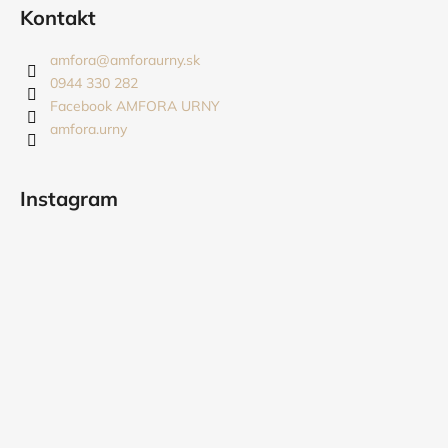
á
Kontakt
p
ä
amfora
@
amforaurny.sk
t
0944 330 282
i
Facebook AMFORA URNY
amfora.urny
e
Instagram