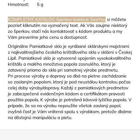
Hmotnosť:
5 g
KOMPLETNÝ KATALÓG šperkov kolekcie SeeYou
si môžete
pozrieť kliknutím na vyznačený text. Ak Vás zaujme niektorý
zo šperkov, stačí nás kontaktovať s kódom produktu a my
Vám preveríme jeho cenu a dostupnosť.
Originálne Pamiatkové sklo je vyrábané sklárskymi majstrami
z najkvalitnejšieho českého krištáľového skla v sklárni v Českej
Lípě. Pamiatkové sklo je vytvorené spojením vysokokvalitného
krištáľu a malého množstva popola zosnulého, ktorý je
zatavený priamo do skla pri samotnej výrobe predmetu.
Pri procese výroby a dopravy sa dbá na pietne zachádzanie
so zaslaným popolom, ktorý je pod neustálou kontrolou počas
celej doby výroby/dopravy. Každý z pamiatkových predmetov
je zabezpečené evidenčným kódom a certifikátom pravosti
použitia popola. K výrobe je potrebná kávová lyžička popola. V
prípade, že sa na výrobu nepoužite všetok zaslaný popol,
zvyšná časť je Vám vrátená spolu s výrobkom, pretože dbáme
na dôstojnú manipuláciu a pietu.
Z