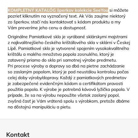
KOMPLETNÝ KATALÓG šperkov kolekcie SeeYou
si môžete
pozrieť kliknutím na vyznačený text. Ak Vás zaujme niektorý
zo šperkov, stačí nás kontaktovať s kódom produktu a my
Vám preveríme jeho cenu a dostupnosť.
Originálne Pamiatkové sklo je vyrábané sklárskymi majstrami
z najkvalitnejšieho českého krištáľového skla v sklárni v Českej
Lípě. Pamiatkové sklo je vytvorené spojením vysokokvalitného
krištáľu a malého množstva popola zosnulého, ktorý je
zatavený priamo do skla pri samotnej výrobe predmetu.
Pri procese výroby a dopravy sa dbá na pietne zachádzanie
so zaslaným popolom, ktorý je pod neustálou kontrolou počas
celej doby výroby/dopravy. Každý z pamiatkových predmetov
je zabezpečené evidenčným kódom a certifikátom pravosti
použitia popola. K výrobe je potrebná kávová lyžička popola. V
prípade, že sa na výrobu nepoužite všetok zaslaný popol,
zvyšná časť je Vám vrátená spolu s výrobkom, pretože dbáme
na dôstojnú manipuláciu a pietu.
Z
á
Kontakt