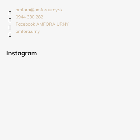
p
ä
amfora
@
amforaurny.sk
t
0944 330 282
i
Facebook AMFORA URNY
amfora.urny
e
Instagram