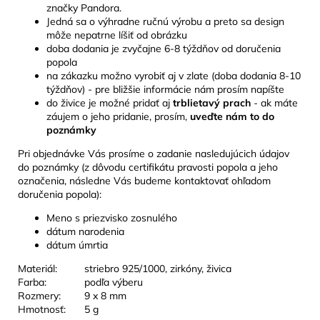
značky Pandora.
Jedná sa o výhradne ručnú výrobu a preto sa design
môže nepatrne líšiť od obrázku
doba dodania je zvyčajne 6-8 týždňov od doručenia
popola
na zákazku možno vyrobiť aj v zlate (doba dodania 8-10
týždňov) - pre bližšie informácie nám prosím napíšte
do živice je možné pridať aj
trblietavý prach
- ak máte
záujem o jeho pridanie, prosím,
uveďte nám to do
poznámky
Pri objednávke Vás prosíme o zadanie nasledujúcich údajov
do poznámky (z dôvodu certifikátu pravosti popola a jeho
označenia, následne Vás budeme kontaktovať ohľadom
doručenia popola):
Meno s priezvisko zosnulého
dátum narodenia
dátum úmrtia
Materiál:
striebro 925/1000, zirkóny, živica
Farba:
podľa výberu
Rozmery:
9 x 8 mm
Hmotnosť:
5 g