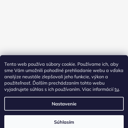
Tento web používa súbory cookie. Používame ich, aby
sme Vám umožnili pohodlné prehliadanie webu a vďaka
analýze neustále zlepšovali jeho funkcie, výkon a
použiteľnosť. Ďalším prechádzaním tohto webu
vyjadrujete súhlas s ich používaním. Viac informácií
tu
.
Nastavenie
Vytvoril Shoptet
Copyright 2026
AMFORA URNY
. Všetky práva vyhradené.
Súhlasím
Upraviť nastavenie cookies