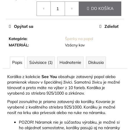
č
Jednotková
a
DO KOŠÍKA
cena:
m
e
Opýtať sa
Zdieľať
TABUĽKA
Kategória
:
Šperky na popol
NA
MATERIÁL
:
Vzácny kov
URNU
-
5X8
CM
Popis
Súvisiace (1)
Hodnotenie
Diskusia
18
EUR
Korálka z kolekcie
See You
obsahuje zatavený popol alebo
pramienok vlasov v špeciálnej živici. Samotnú živicu je možné
tónovať a preto máte na výber z 10 farieb. Korálka je
vyrobená zo striebra 925/1000 a zirkónov.
Popol zosnulého je priamo zatavený do korálky. Kovanie je
vyrobené z kvalitného striebra 925/1000. Korálku je možné
nosiť na krku ako prívesok alebo na ruke na náramku.
POZOR! Náramok nie je súčasťou výrobku, je možné si
ho objednať samostatne, korálky pasujú aj na náramky