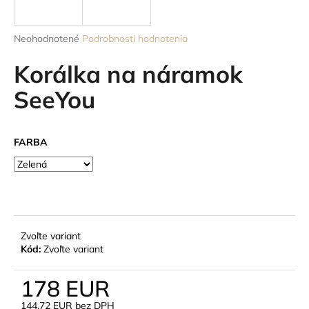
á
j
Priemerné
Neohodnotené
Podrobnosti hodnotenia
s
hodnotenie
produktu
Korálka na náramok
ť
je
?
0,0
SeeYou
z
5
hviezdičiek.
FARBA
HĽADAŤ
O
d
Zvoľte variant
p
Kód:
Zvoľte variant
o
r
178 EUR
ú
144,72 EUR bez DPH