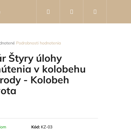
Hľadať
Prihlásenie
Nákupný
Knihy
Poradca
Kontakty
Hodnotenie o
košík
rné
dnotené
Podrobnosti hodnotenia
enie
tu
ár Štyry úlohy
útenia v kolobehu
írody - Kolobeh
čiek.
vota
- KOVOVÁ BROŠŇA V
dom
Kód:
KZ-03