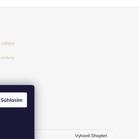
 údajov
 zmluvy
Súhlasím
Vytvoril Shoptet