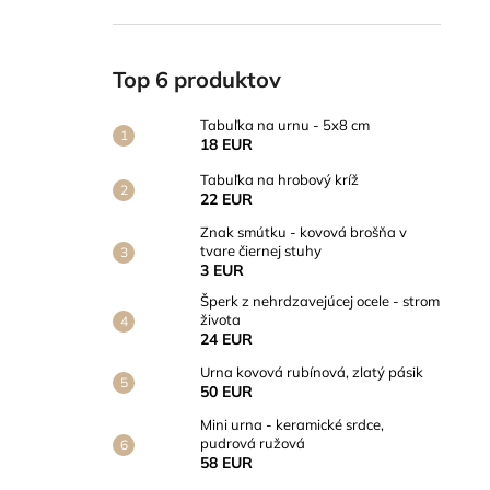
Top 6 produktov
Tabuľka na urnu - 5x8 cm
18 EUR
Tabuľka na hrobový kríž
22 EUR
Znak smútku - kovová brošňa v
tvare čiernej stuhy
3 EUR
Šperk z nehrdzavejúcej ocele - strom
života
24 EUR
Urna kovová rubínová, zlatý pásik
50 EUR
Mini urna - keramické srdce,
pudrová ružová
58 EUR