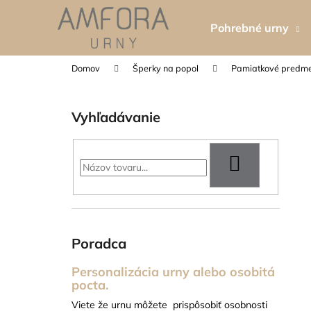
K
Prejsť
na
o
Pohrebné urny
obsah
Späť
Späť
š
do
do
í
Domov
Šperky na popol
Pamiatkové predm
k
obchodu
obchodu
B
o
Vyhľadávanie
č
n
ý
HĽADAŤ
p
a
n
e
Poradca
l
Personalizácia urny alebo osobitá
pocta.
TABUĽKA NA URNU - 5X8 CM
Viete že urnu môžete prispôsobiť osobnosti