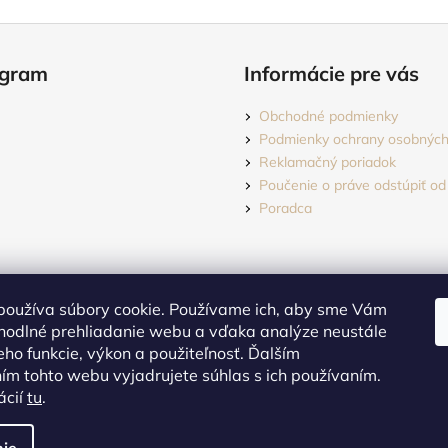
agram
Informácie pre vás
Obchodné podmienky
Podmienky ochrany osobných
Reklamačný poriadok
Poučenie o práve odstúpiť od
Poradca
používa súbory cookie. Používame ich, aby sme Vám
hodlné prehliadanie webu a vďaka analýze neustále
jeho funkcie, výkon a použiteľnosť. Ďalším
m tohto webu vyjadrujete súhlas s ich používaním.
Sledovať na Instagrame
ácií
tu
.
dené.
Upraviť nastavenie cookies