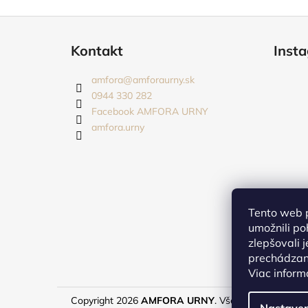
Z
á
Kontakt
Inst
p
ä
amfora
@
amforaurny.sk
t
0944 330 282
i
Facebook AMFORA URNY
amfora.urny
e
Tento web 
umožnili po
zlepšovali 
prechádzaní
Viac inform
Copyright 2026
AMFORA URNY
. Všetky práva vyhra