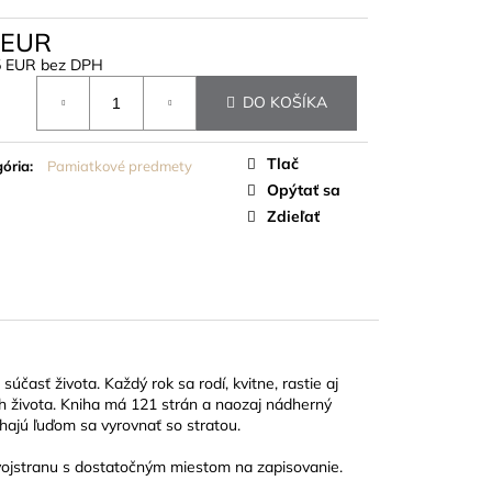
 STUHY
 EUR
5 EUR bez DPH
otková
DO KOŠÍKA
Tlač
ória
:
Pamiatkové predmety
Opýtať sa
Zdieľať
časť života. Každý rok sa rodí, kvitne, rastie aj
h života. Kniha má 121 strán a naozaj nádherný
áhajú ľuďom sa vyrovnať so stratou.
vojstranu s dostatočným miestom na zapisovanie.