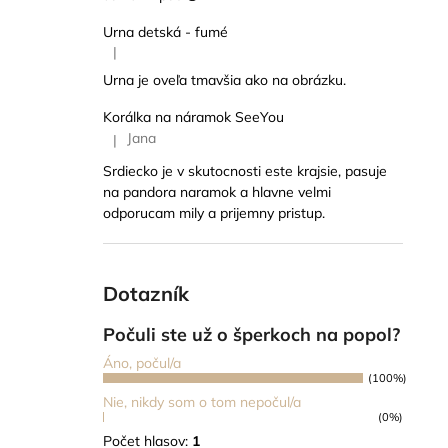
Urna detská - fumé
|
Hodnotenie produktu je 5 z 5 hviezdičiek.
Urna je oveľa tmavšia ako na obrázku.
Korálka na náramok SeeYou
Jana
|
Hodnotenie produktu je 5 z 5 hviezdičiek.
Srdiecko je v skutocnosti este krajsie, pasuje
na pandora naramok a hlavne velmi
odporucam mily a prijemny pristup.
Dotazník
Počuli ste už o šperkoch na popol?
Áno, počul/a
(100%)
Nie, nikdy som o tom nepočul/a
(0%)
Počet hlasov:
1