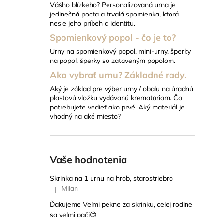
Vášho blízkeho? Personalizovaná urna je
18 EUR
jedinečná pocta a trvalá spomienka, ktorá
nesie jeho príbeh a identitu.
Spomienkový popol - čo je to?
Urny na spomienkový popol, mini-urny, šperky
na popol, šperky so zataveným popolom.
Ako vybrať urnu? Základné rady.
Aký je základ pre výber urny / obalu na úradnú
plastovú vložku vydávanú krematóriom. Čo
potrebujete vedieť ako prvé. Aký materiál je
vhodný na aké miesto?
Vaše hodnotenia
Skrinka na 1 urnu na hrob, starostriebro
Milan
|
Hodnotenie produktu je 5 z 5 hviezdičiek.
Ďakujeme Veľmi pekne za skrinku, celej rodine
sa veľmi pači😊