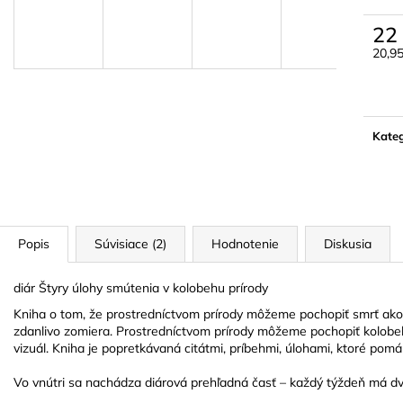
TVARE ČIERNEJ
22 EUR
3 EUR
22
20,9
Jedn
cena:
Kateg
Popis
Súvisiace (2)
Hodnotenie
Diskusia
diár Štyry úlohy smútenia v kolobehu prírody
Kniha o tom, že prostredníctvom prírody môžeme pochopiť smrť ako sú
zdanlivo zomiera. Prostredníctvom prírody môžeme pochopiť kolobe
vizuál. Kniha je popretkávaná citátmi, príbehmi, úlohami, ktoré pom
Vo vnútri sa nachádza diárová prehľadná časť – každý týždeň má d