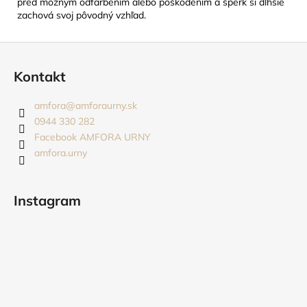
pred možným odfarbením alebo poškodením a šperk si dlhšie
zachová svoj pôvodný vzhľad.
Z
á
Kontakt
p
ä
amfora
@
amforaurny.sk
t
0944 330 282
i
Facebook AMFORA URNY
amfora.urny
e
Instagram