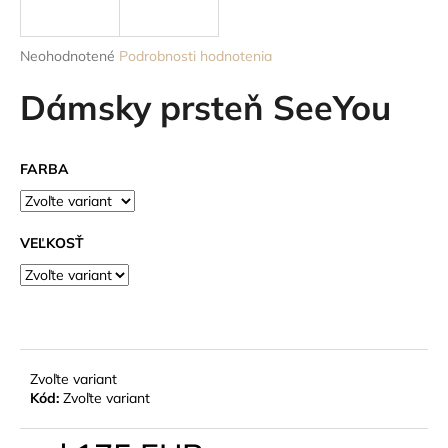
á
j
Priemerné
Neohodnotené
Podrobnosti hodnotenia
s
hodnotenie
produktu
Dámsky prsteň SeeYou
ť
je
?
0,0
z
FARBA
5
hviezdičiek.
HĽADAŤ
VEĽKOSŤ
O
d
p
Zvoľte variant
o
Kód:
Zvoľte variant
r
ú