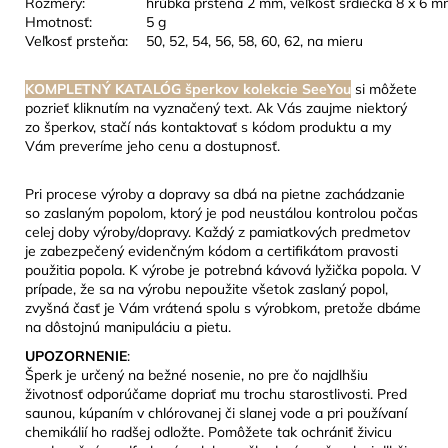
Rozmery:
hrúbka prsteňa 2 mm, veľkosť srdiečka 8 x 6 
Hmotnosť:
5 g
Veľkosť prsteňa:
50, 52, 54, 56, 58, 60, 62, na mieru
KOMPLETNÝ KATALÓG šperkov kolekcie SeeYou
si môžete
pozrieť kliknutím na vyznačený text. Ak Vás zaujme niektorý
zo šperkov, stačí nás kontaktovať s kódom produktu a my
Vám preveríme jeho cenu a dostupnosť.
Pri procese výroby a dopravy sa dbá na pietne zachádzanie
so zaslaným popolom, ktorý je pod neustálou kontrolou počas
celej doby výroby/dopravy. Každý z pamiatkových predmetov
je zabezpečený evidenčným kódom a certifikátom pravosti
použitia popola. K výrobe je potrebná kávová lyžička popola. V
prípade, že sa na výrobu nepoužite všetok zaslaný popol,
zvyšná časť je Vám vrátená spolu s výrobkom, pretože dbáme
na dôstojnú manipuláciu a pietu.
UPOZORNENIE
:
Šperk je určený na bežné nosenie, no pre čo najdlhšiu
životnosť odporúčame dopriať mu trochu starostlivosti. Pred
saunou, kúpaním v chlórovanej či slanej vode a pri používaní
chemikálií ho radšej odložte. Pomôžete tak ochrániť živicu