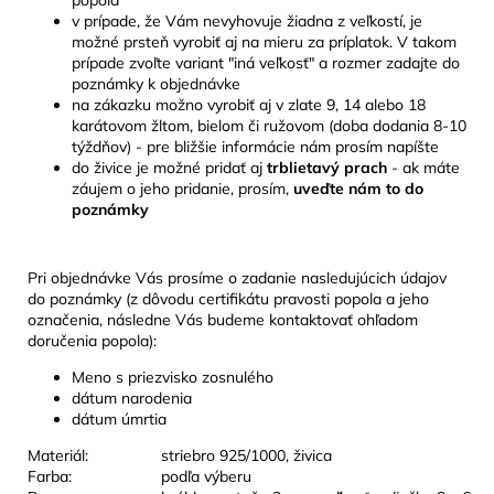
v prípade, že Vám nevyhovuje žiadna z veľkostí, je
možné prsteň vyrobiť aj na mieru za príplatok. V takom
prípade zvoľte variant "iná veľkosť" a rozmer zadajte do
poznámky k objednávke
na zákazku možno vyrobiť aj v zlate 9, 14 alebo 18
karátovom žltom, bielom či ružovom (doba dodania 8-10
týždňov) - pre bližšie informácie nám prosím napíšte
do živice je možné pridať aj
trblietavý prach
- ak máte
záujem o jeho pridanie, prosím,
uveďte nám to do
poznámky
Pri objednávke Vás prosíme o zadanie nasledujúcich údajov
do poznámky (z dôvodu certifikátu pravosti popola a jeho
označenia, následne Vás budeme kontaktovať ohľadom
doručenia popola):
Meno s priezvisko zosnulého
dátum narodenia
dátum úmrtia
Materiál:
striebro 925/1000, živica
Farba:
podľa výberu