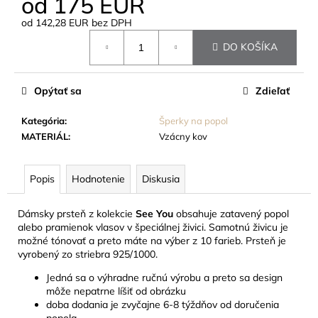
od
175 EUR
č
a
od
142,28 EUR
bez DPH
m
Jednotková
DO KOŠÍKA
e
cena:
STOJAN
Opýtať sa
Zdieľať
NA
SRDIEČKO,
Kategória
:
Šperky na popol
ZLATÝ
MATERIÁL
:
Vzácny kov
/
STRIEBORNÝ
17
Popis
Hodnotenie
Diskusia
EUR
Dámsky prsteň z kolekcie
See You
obsahuje zatavený popol
alebo pramienok vlasov v špeciálnej živici. Samotnú živicu je
možné tónovať a preto máte na výber z 10 farieb. Prsteň je
vyrobený zo striebra 925/1000.
Jedná sa o výhradne ručnú výrobu a preto sa design
môže nepatrne líšiť od obrázku
doba dodania je zvyčajne 6-8 týždňov od doručenia
popola