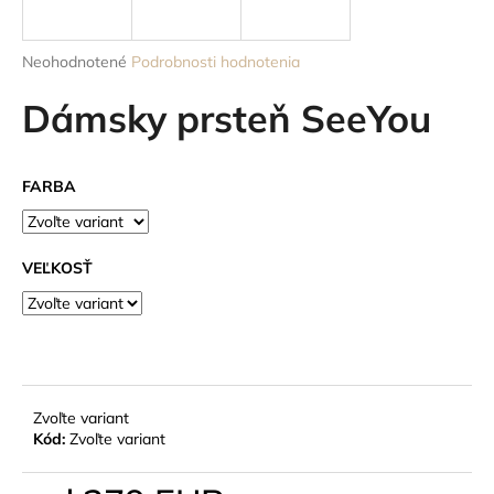
á
j
Priemerné
Neohodnotené
Podrobnosti hodnotenia
s
hodnotenie
produktu
Dámsky prsteň SeeYou
ť
je
?
0,0
z
FARBA
5
hviezdičiek.
HĽADAŤ
VEĽKOSŤ
O
d
p
Zvoľte variant
o
Kód:
Zvoľte variant
r
ú