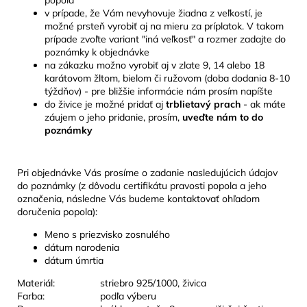
v prípade, že Vám nevyhovuje žiadna z veľkostí, je
možné prsteň vyrobiť aj na mieru za príplatok. V takom
prípade zvoľte variant "iná veľkosť" a rozmer zadajte do
poznámky k objednávke
na zákazku možno vyrobiť aj v zlate 9, 14 alebo 18
karátovom žltom, bielom či ružovom (doba dodania 8-10
týždňov) - pre bližšie informácie nám prosím napíšte
do živice je možné pridať aj
trblietavý prach
- ak máte
záujem o jeho pridanie, prosím,
uveďte nám to do
poznámky
Pri objednávke Vás prosíme o zadanie nasledujúcich údajov
do poznámky (z dôvodu certifikátu pravosti popola a jeho
označenia, následne Vás budeme kontaktovať ohľadom
doručenia popola):
Meno s priezvisko zosnulého
dátum narodenia
dátum úmrtia
Materiál:
striebro 925/1000, živica
Farba:
podľa výberu