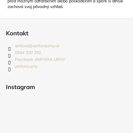
pred možným odfarbením alebo poškodením a šperk si dlhšie
zachová svoj pôvodný vzhľad.
Z
á
Kontakt
p
ä
amfora
@
amforaurny.sk
t
0944 330 282
i
Facebook AMFORA URNY
amfora.urny
e
Instagram