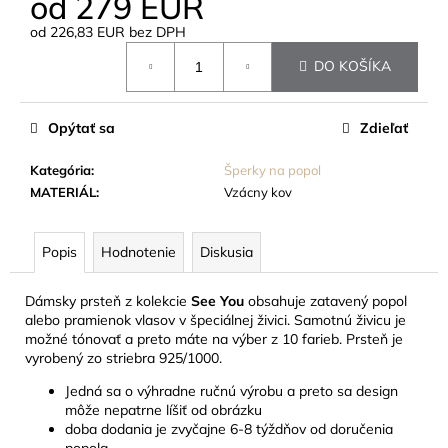
od
279 EUR
č
a
od
226,83 EUR
bez DPH
m
Jednotková
DO KOŠÍKA
e
cena:
URNA
Opýtať sa
Zdieľať
KOVOVÁ
RUBÍNOVÁ,
Kategória
:
Šperky na popol
ZLATÝ
MATERIÁL
:
Vzácny kov
PÁSIK
50
EUR
Popis
Hodnotenie
Diskusia
Dámsky prsteň z kolekcie
See You
obsahuje zatavený popol
alebo pramienok vlasov v špeciálnej živici. Samotnú živicu je
možné tónovať a preto máte na výber z 10 farieb. Prsteň je
vyrobený zo striebra 925/1000.
Jedná sa o výhradne ručnú výrobu a preto sa design
môže nepatrne líšiť od obrázku
doba dodania je zvyčajne 6-8 týždňov od doručenia
popola