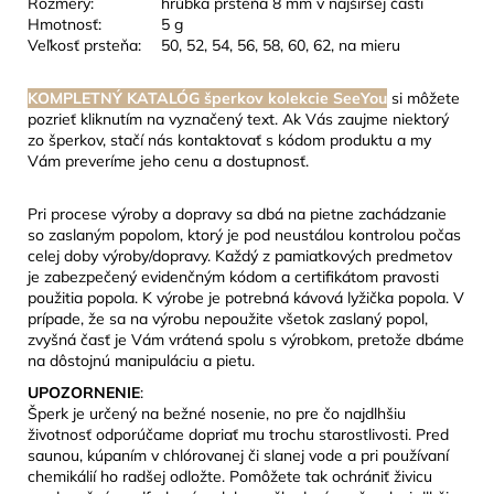
Rozmery:
hrúbka prsteňa 8 mm v najširšej časti
Hmotnosť:
5 g
Veľkosť prsteňa:
50, 52, 54, 56, 58, 60, 62, na mieru
KOMPLETNÝ KATALÓG šperkov kolekcie SeeYou
si môžete
pozrieť kliknutím na vyznačený text. Ak Vás zaujme niektorý
zo šperkov, stačí nás kontaktovať s kódom produktu a my
Vám preveríme jeho cenu a dostupnosť.
Pri procese výroby a dopravy sa dbá na pietne zachádzanie
so zaslaným popolom, ktorý je pod neustálou kontrolou počas
celej doby výroby/dopravy. Každý z pamiatkových predmetov
je zabezpečený evidenčným kódom a certifikátom pravosti
použitia popola. K výrobe je potrebná kávová lyžička popola. V
prípade, že sa na výrobu nepoužite všetok zaslaný popol,
zvyšná časť je Vám vrátená spolu s výrobkom, pretože dbáme
na dôstojnú manipuláciu a pietu.
UPOZORNENIE
:
Šperk je určený na bežné nosenie, no pre čo najdlhšiu
životnosť odporúčame dopriať mu trochu starostlivosti. Pred
saunou, kúpaním v chlórovanej či slanej vode a pri používaní
chemikálií ho radšej odložte. Pomôžete tak ochrániť živicu