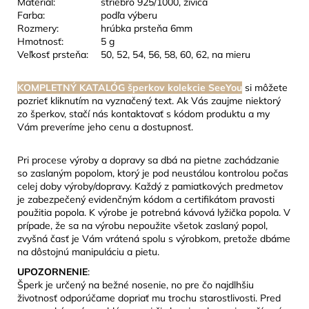
Materiál:
striebro 925/1000, živica
Farba:
podľa výberu
Rozmery:
hrúbka prsteňa 6mm
Hmotnosť:
5 g
Veľkosť prsteňa:
50, 52, 54, 56, 58, 60, 62, na mieru
KOMPLETNÝ KATALÓG šperkov kolekcie SeeYou
si môžete
pozrieť kliknutím na vyznačený text. Ak Vás zaujme niektorý
zo šperkov, stačí nás kontaktovať s kódom produktu a my
Vám preveríme jeho cenu a dostupnosť.
Pri procese výroby a dopravy sa dbá na pietne zachádzanie
so zaslaným popolom, ktorý je pod neustálou kontrolou počas
celej doby výroby/dopravy. Každý z pamiatkových predmetov
je zabezpečený evidenčným kódom a certifikátom pravosti
použitia popola. K výrobe je potrebná kávová lyžička popola. V
prípade, že sa na výrobu nepoužite všetok zaslaný popol,
zvyšná časť je Vám vrátená spolu s výrobkom, pretože dbáme
na dôstojnú manipuláciu a pietu.
UPOZORNENIE
:
Šperk je určený na bežné nosenie, no pre čo najdlhšiu
životnosť odporúčame dopriať mu trochu starostlivosti. Pred