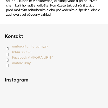
saunou, kúpaním v chlórovanej či slanej vode a pri používaní
chemikálií ho radšej odložte. Pomôžete tak ochrániť živicu
pred možným odfarbením alebo poškodením a šperk si dlhšie
zachová svoj pôvodný vzhľad.
Z
á
Kontakt
p
ä
amfora
@
amforaurny.sk
t
0944 330 282
i
Facebook AMFORA URNY
amfora.urny
e
Instagram