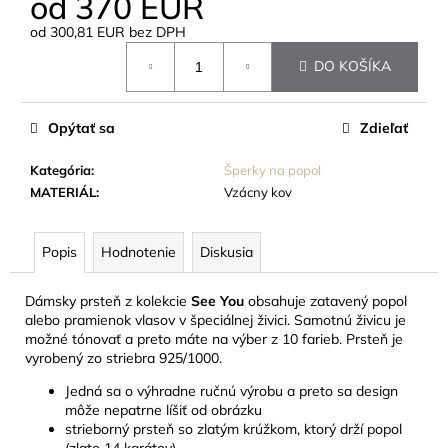
od
370 EUR
č
a
od
300,81 EUR
bez DPH
m
Jednotková
DO KOŠÍKA
e
cena:
TABUĽKA
Opýtať sa
Zdieľať
NA
URNU
Kategória
:
Šperky na popol
-
MATERIÁL
:
Vzácny kov
5X8
CM
18
Popis
Hodnotenie
Diskusia
EUR
Dámsky prsteň z kolekcie
See You
obsahuje zatavený popol
alebo pramienok vlasov v špeciálnej živici. Samotnú živicu je
možné tónovať a preto máte na výber z 10 farieb. Prsteň je
vyrobený zo striebra 925/1000.
Jedná sa o výhradne ručnú výrobu a preto sa design
môže nepatrne líšiť od obrázku
strieborný prsteň so zlatým krúžkom, ktorý drží popol
(zlato 14 karátov)