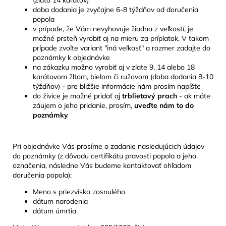
doba dodania je zvyčajne 6-8 týždňov od doručenia
popola
v prípade, že Vám nevyhovuje žiadna z veľkostí, je
možné prsteň vyrobiť aj na mieru za príplatok. V takom
prípade zvoľte variant "iná veľkosť" a rozmer zadajte do
poznámky k objednávke
na zákazku možno vyrobiť aj v zlate 9, 14 alebo 18
karátovom žltom, bielom či ružovom (doba dodania 8-10
týždňov) - pre bližšie informácie nám prosím napíšte
do živice je možné pridať aj
trblietavý prach
- ak máte
záujem o jeho pridanie, prosím,
uveďte nám to do
poznámky
Pri objednávke Vás prosíme o zadanie nasledujúcich údajov
do poznámky (z dôvodu certifikátu pravosti popola a jeho
označenia, následne Vás budeme kontaktovať ohľadom
doručenia popola):
Meno s priezvisko zosnulého
dátum narodenia
dátum úmrtia