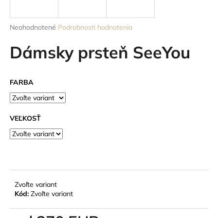
á
j
Priemerné
Neohodnotené
Podrobnosti hodnotenia
s
hodnotenie
produktu
Dámsky prsteň SeeYou
ť
je
?
0,0
z
FARBA
5
hviezdičiek.
HĽADAŤ
VEĽKOSŤ
O
d
p
Zvoľte variant
o
Kód:
Zvoľte variant
r
ú