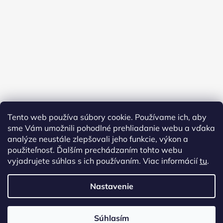
Tento web používa súbory cookie. Používame ich, aby
sme Vám umožnili pohodlné prehliadanie webu a vďaka
analýze neustále zlepšovali jeho funkcie, výkon a
použiteľnosť. Ďalším prechádzaním tohto webu
vyjadrujete súhlas s ich používaním. Viac informácií
tu
.
Nastavenie
Vytvoril Shoptet
Copyright 2026
AMFORA URNY
. Všetky práva vyhradené.
Súhlasím
Upraviť nastavenie cookies