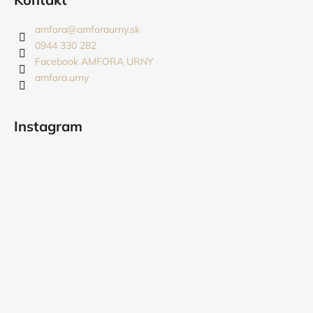
p
ä
amfora
@
amforaurny.sk
t
0944 330 282
i
Facebook AMFORA URNY
amfora.urny
e
Instagram