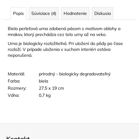
č
a
Popis
Súvisiace (4)
Hodnotenie
Diskusia
m
e
Biela perleťová urna zdobená pásom s motívom oblohy a
mrakov, ktorý prechádza cez telo urny až na veko.
ŠPERK
Urna je biologicky rozložiteľná. Pri uložení do pôdy po čase
Z
rozloží. V prípade uloženia v suchom interiéri ostáva
NEHRDZAVEJÚCEJ
neporušená.
OCELE
-
STROM
ŽIVOTA
Materiál:
prírodný - biologicky degradovateľný
24
Farba:
biela
EUR
Rozmery:
27,5 x 19 cm
Váha:
0,7 kg
Z
á
Kontakt