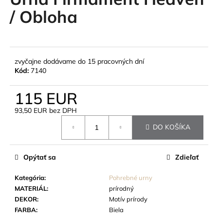
je
á
0,0
/ Obloha
z
j
5
s
hviezdičiek.
ť
?
zvyčajne dodávame do 15 pracovných dní
Kód:
7140
115 EUR
93,50 EUR bez DPH
HĽADAŤ
Jednotková
DO KOŠÍKA
cena:
O
Opýtať sa
Zdieľať
d
p
Kategória
:
Pohrebné urny
o
MATERIÁL
:
prírodný
r
DEKOR
:
Motív prírody
ú
FARBA
:
Biela