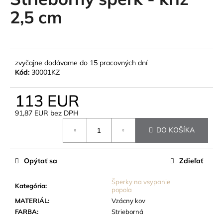
je
á
0,0
2,5 cm
z
j
5
s
hviezdičiek.
ť
?
zvyčajne dodávame do 15 pracovných dní
Kód:
30001KZ
113 EUR
91,87 EUR bez DPH
HĽADAŤ
Jednotková
DO KOŠÍKA
cena:
O
Opýtať sa
Zdieľať
d
p
Šperky na vsypanie
Kategória
:
popola
o
MATERIÁL
:
Vzácny kov
r
FARBA
:
Strieborná
ú