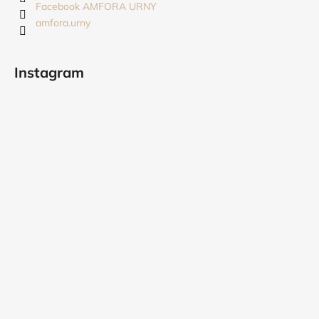
i
Facebook AMFORA URNY
amfora.urny
e
Instagram