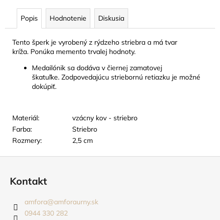
č
a
Popis
Hodnotenie
Diskusia
m
e
Tento šperk je vyrobený z rýdzeho striebra a má tvar
kríža.
Ponúka memento trvalej hodnoty.
TABUĽKA
Medailónik sa dodáva v čiernej zamatovej
NA
škatuľke.
Zodpovedajúcu striebornú retiazku je možné
URNU
dokúpiť.
-
5X8
CM
18
Materiál:
vzácny kov - striebro
EUR
Farba:
Striebro
Rozmery:
2,5 cm
Z
á
Kontakt
p
ä
amfora
@
amforaurny.sk
t
0944 330 282