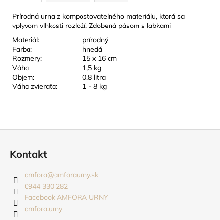
č
a
Prírodná urna z kompostovateľného materiálu, ktorá sa
m
vplyvom vlhkosti rozloží. Zdobená pásom s labkami
e
Materiál:
prírodný
Farba:
hnedá
Rozmery:
15 x 16 cm
URNA
Váha
1,5 kg
KOVOVÁ
Objem:
0,8 litra
RUBÍNOVÁ,
Váha zvieraťa:
1 - 8 kg
ZLATÝ
PÁSIK
50
EUR
Z
á
Kontakt
p
ä
amfora
@
amforaurny.sk
t
0944 330 282
i
Facebook AMFORA URNY
amfora.urny
e