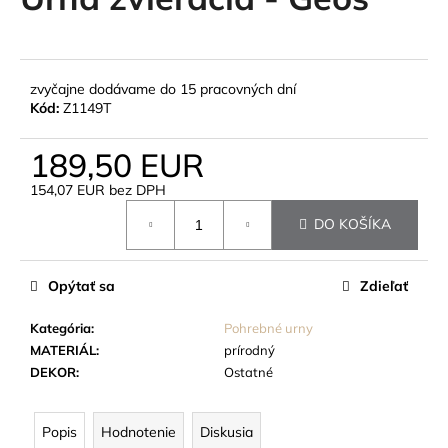
je
á
0,0
z
j
5
s
hviezdičiek.
zvyčajne dodávame do 15 pracovných dní
ť
Kód:
Z1149T
?
189,50 EUR
154,07 EUR bez DPH
Jednotková
DO KOŠÍKA
cena:
HĽADAŤ
Opýtať sa
Zdieľať
O
Kategória
:
Pohrebné urny
d
MATERIÁL
:
prírodný
p
DEKOR
:
Ostatné
o
r
ú
Popis
Hodnotenie
Diskusia