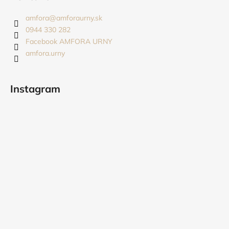
p
ä
amfora
@
amforaurny.sk
t
0944 330 282
i
Facebook AMFORA URNY
amfora.urny
e
Instagram