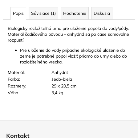
č
a
Popis
Súvisiace (1)
Hodnotenie
Diskusia
m
e
Biologicky rozložiteľná urna pre uloženie popola do vody/pôdy.
Materiál čadičového pôvodu - anhydrid sa po čase samovoľne
ŠPERK
rozpustí.
Z
NEHRDZAVEJÚCEJ
Pre uloženie do vody prípadne ekologické uloženie do
OCELE
zeme je potrebné popol vložiť priamo do urny alebo do
-
rozložiteľného vrecka.
STROM
ŽIVOTA
Materiál:
Anhydrit
24
Farba:
šedo-biela
EUR
Rozmery:
29 x 20,5 cm
Váha
3,4 kg
Z
á
Kontakt