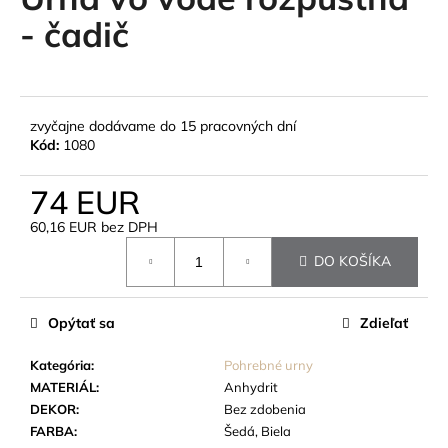
je
á
0,0
- čadič
z
j
5
s
hviezdičiek.
ť
?
zvyčajne dodávame do 15 pracovných dní
Kód:
1080
74 EUR
60,16 EUR bez DPH
HĽADAŤ
Jednotková
DO KOŠÍKA
cena:
O
Opýtať sa
Zdieľať
d
p
Kategória
:
Pohrebné urny
o
MATERIÁL
:
Anhydrit
r
DEKOR
:
Bez zdobenia
ú
FARBA
:
Šedá, Biela