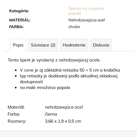
č
a
Šperky na vsypanie
Kategória
:
popola
m
MATERIÁL
:
Nehrdzavejúca oceľ
e
FARBA
:
chróm
ŠPERK
Z
Popis
Súvisiace (2)
Hodnotenie
Diskusia
NEHRDZAVEJÚCEJ
OCELE
-
Tento šperk je vyrobený z nehrdzavejúcej ocele.
STROM
V cene je aj základná retiazka 50 + 5 cm a krabička
ŽIVOTA
typ retiazky je dodávaný podľa aktuálnej skladovej
24
dostupnosti
EUR
na malé množstvo popola
Materiál:
nehrdzavejúca oceľ
Farba:
čierna
Rozmery:
3,66 x 1,9 x 0,5 cm
Z