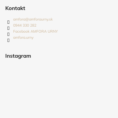
á
Kontakt
p
ä
amfora
@
amforaurny.sk
t
0944 330 282
i
Facebook AMFORA URNY
amfora.urny
e
Instagram