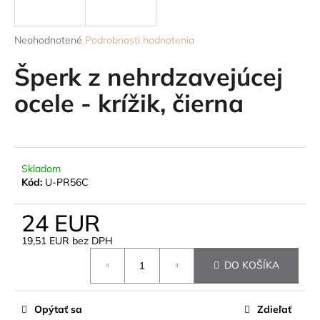
á
j
Priemerné
Neohodnotené
Podrobnosti hodnotenia
s
hodnotenie
produktu
Šperk z nehrdzavejúcej
ť
je
?
0,0
ocele - krížik, čierna
z
5
hviezdičiek.
HĽADAŤ
Skladom
Kód:
U-PR56C
24 EUR
O
19,51 EUR bez DPH
d
Jednotková
p
DO KOŠÍKA
cena:
o
r
ú
Opýtať sa
Zdieľať