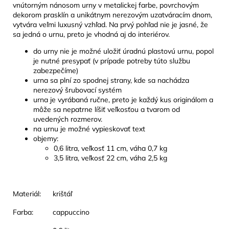
vnútorným nánosom urny v metalickej farbe, povrchovým
dekorom prasklín a unikátnym nerezovým uzatváracím dnom,
vytvára veľmi luxusný vzhľad. Na prvý pohľad nie je jasné, že
sa jedná o urnu, preto je vhodná aj do interiérov.
do urny nie je možné uložiť úradnú plastovú urnu, popol
je nutné presypať (v prípade potreby túto službu
zabezpečíme)
urna sa plní zo spodnej strany, kde sa nachádza
nerezový šrubovací systém
urna je vyrábaná ručne, preto je každý kus originálom a
môže sa nepatrne líšiť veľkosťou a tvarom od
uvedených rozmerov.
na urnu je možné vypieskovať text
objemy:
0,6 litra, veľkosť 11 cm, váha 0,7 kg
3,5 litra, veľkosť 22 cm, váha 2,5 kg
Materiál:
krištáľ
Farba:
cappuccino