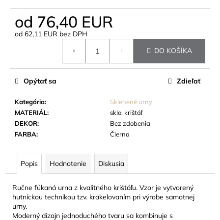
č
a
od
76,40 EUR
m
e
od
62,11 EUR
bez DPH
Jednotková
DO KOŠÍKA
cena:
STOJAN
NA
SRDIEČKO,
Opýtať sa
Zdieľať
ZLATÝ
/
Kategória
:
Sklenené urny
STRIEBORNÝ
MATERIÁL
:
sklo, krištáľ
17
DEKOR
:
Bez zdobenia
EUR
FARBA
:
Čierna
Popis
Hodnotenie
Diskusia
Ručne fúkaná urna z kvalitného krištáľu. Vzor je vytvorený
hutníckou technikou tzv. krakelovaním pri výrobe samotnej
urny.
Moderný dizajn jednoduchého tvaru sa kombinuje s