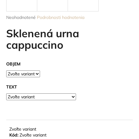
á
j
Priemerné
Neohodnotené
Podrobnosti hodnotenia
s
hodnotenie
produktu
Sklenená urna
ť
je
?
0,0
cappuccino
z
5
hviezdičiek.
OBJEM
HĽADAŤ
TEXT
O
d
p
o
r
Zvoľte variant
ú
Kód:
Zvoľte variant