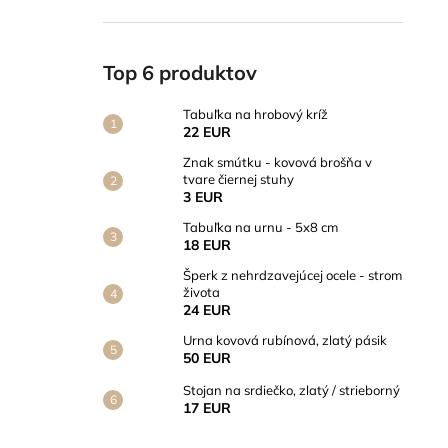
Top 6 produktov
Tabuľka na hrobový kríž
22 EUR
Znak smútku - kovová brošňa v
tvare čiernej stuhy
3 EUR
Tabuľka na urnu - 5x8 cm
18 EUR
Šperk z nehrdzavejúcej ocele - strom
života
24 EUR
Urna kovová rubínová, zlatý pásik
50 EUR
Stojan na srdiečko, zlatý / strieborný
17 EUR