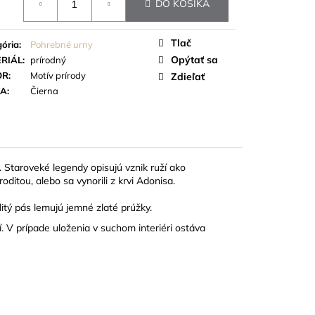
DO KOŠÍKA
Tlač
ória
:
Pohrebné urny
Opýtať sa
RIÁL
:
prírodný
OR
:
Motív prírody
Zdieľať
BA
:
Čierna
.
Staroveké legendy opisujú vznik ruží ako
oditou, alebo sa vynorili z krvi Adonisa.
itý pás lemujú jemné zlaté prúžky.
ží. V prípade uloženia v suchom interiéri ostáva