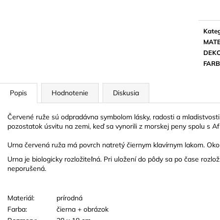
TVARE ČIERNEJ STUHY
18 EUR
3 EUR
Kateg
MATE
DEK
FAR
Popis
Hodnotenie
Diskusia
Červené ruže sú odpradávna symbolom lásky, radosti a mladistvosti
pozostatok úsvitu na zemi, keď sa vynorili z morskej peny spolu s Afr
Urna červená ruža má povrch natretý čiernym klavírnym lakom.
Okol
Urna je biologicky rozložiteľná. Pri uložení do pôdy sa po čase rozlo
neporušená.
Materiál:
prírodná
Farba:
čierna + obrázok