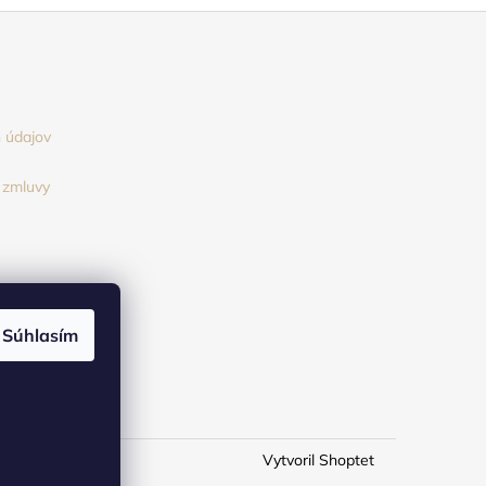
 údajov
 zmluvy
Súhlasím
Vytvoril Shoptet