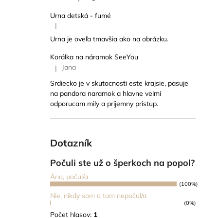
Urna detská - fumé
|
Hodnotenie produktu je 5 z 5 hviezdičiek.
Urna je oveľa tmavšia ako na obrázku.
Korálka na náramok SeeYou
Jana
|
Hodnotenie produktu je 5 z 5 hviezdičiek.
Srdiecko je v skutocnosti este krajsie, pasuje
na pandora naramok a hlavne velmi
odporucam mily a prijemny pristup.
Dotazník
Počuli ste už o šperkoch na popol?
Áno, počul/a
(100%)
Nie, nikdy som o tom nepočul/a
(0%)
Počet hlasov:
1