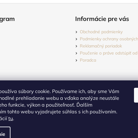
agram
Informácie pre vás
Obchodné podmienky
Podmienky ochrany osobných
Reklamačný poriadok
Poučenie o práve odstúpiť od
Poradca
používa súbory cookie. Používame ich, aby sme Vám
hodlné prehliadanie webu a vďaka analýze neustále
jeho funkcie, výkon a použiteľnosť. Ďalším
m tohto webu vyjadrujete súhlas s ich používaním.
Sledovať na Instagrame
ácií
tu
.
dené.
Upraviť nastavenie cookies
ie