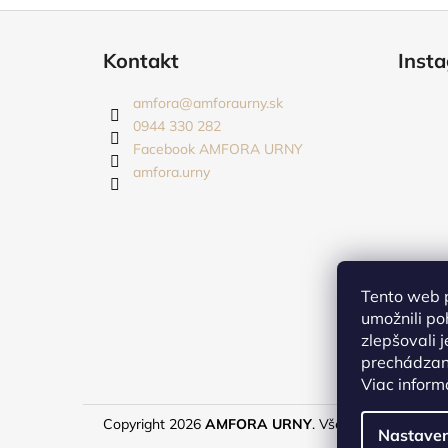
Z
á
Kontakt
Inst
p
ä
amfora
@
amforaurny.sk
t
0944 330 282
i
Facebook AMFORA URNY
amfora.urny
e
Tento web 
umožnili po
zlepšovali 
prechádzaní
Viac inform
Copyright 2026
AMFORA URNY
. Všetky práva vyhra
Nastaven