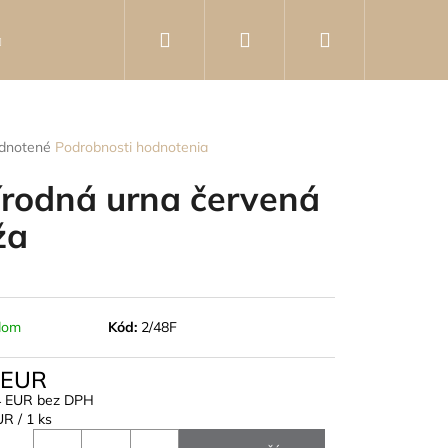
Hľadať
Prihlásenie
Nákupný
Knihy
Poradca
Kontakty
Hodnotenie o
košík
rné
dnotené
Podrobnosti hodnotenia
enie
tu
írodná urna červená
ža
čiek.
dom
Kód:
2/48F
 EUR
4 EUR bez DPH
otková
R / 1 ks
RNU - 5X8 CM