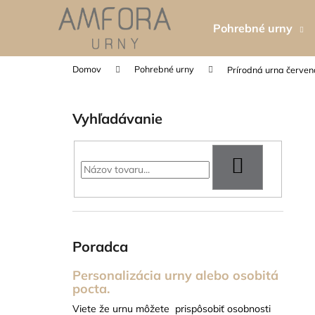
K
Prejsť
na
o
Pohrebné urny
obsah
Späť
Späť
š
do
do
í
Domov
Pohrebné urny
Prírodná urna červen
k
obchodu
obchodu
B
o
Vyhľadávanie
č
n
ý
HĽADAŤ
p
a
n
e
Poradca
l
Personalizácia urny alebo osobitá
pocta.
TABUĽKA NA HROBOVÝ KRÍŽ
Viete že urnu môžete prispôsobiť osobnosti