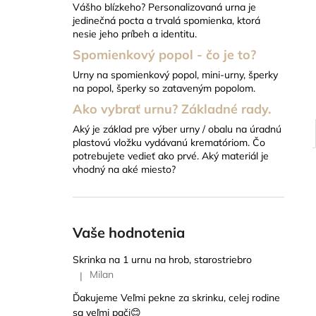
Vášho blízkeho? Personalizovaná urna je
22 EUR
jedinečná pocta a trvalá spomienka, ktorá
nesie jeho príbeh a identitu.
Spomienkový popol - čo je to?
Urny na spomienkový popol, mini-urny, šperky
na popol, šperky so zataveným popolom.
Ako vybrať urnu? Základné rady.
Aký je základ pre výber urny / obalu na úradnú
plastovú vložku vydávanú krematóriom. Čo
potrebujete vedieť ako prvé. Aký materiál je
vhodný na aké miesto?
Vaše hodnotenia
Skrinka na 1 urnu na hrob, starostriebro
Milan
|
Hodnotenie produktu je 5 z 5 hviezdičiek.
Ďakujeme Veľmi pekne za skrinku, celej rodine
sa veľmi pači😊