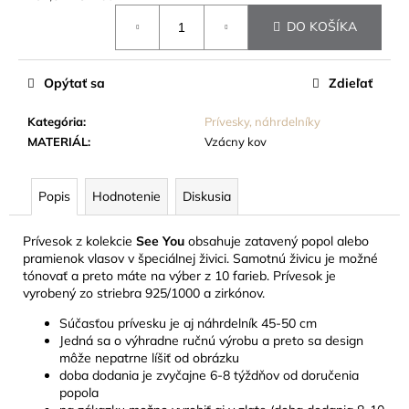
č
Jednotková
a
DO KOŠÍKA
cena:
m
e
Opýtať sa
Zdieľať
NÁRAMOK
Kategória
:
Prívesky, náhrdelníky
Z
MATERIÁL
:
Vzácny kov
KOŽE
A
NEHRDZAVEJÚCEJ
OCELE,
Popis
Hodnotenie
Diskusia
ČIERNY
25,20
Prívesok z kolekcie
See You
obsahuje zatavený popol alebo
EUR
pramienok vlasov v špeciálnej živici. Samotnú živicu je možné
tónovať a preto máte na výber z 10 farieb. Prívesok je
vyrobený zo striebra 925/1000 a zirkónov.
Súčasťou prívesku je aj náhrdelník 45-50 cm
Jedná sa o výhradne ručnú výrobu a preto sa design
môže nepatrne líšiť od obrázku
doba dodania je zvyčajne 6-8 týždňov od doručenia
popola