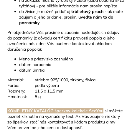
na zákazku možno vyrobiť aj v zlate (doba dodania 8-10
týždňov) - pre bližšie informácie nám prosím napíšte
do živice je možné pridať aj
trblietavý prach
- ak máte
záujem o jeho pridanie, prosím,
uveďte nám to do
poznámky
Pri objednávke Vás prosíme o zadanie nasledujúcich údajov
do poznámky (z dôvodu certifikátu pravosti popola a jeho
označenia, následne Vás budeme kontaktovať ohľadom
doručenia popola):
Meno s priezvisko zosnulého
dátum narodenia
dátum úmrtia
Materiál:
striebro 925/1000, zirkóny, živica
Farba:
podľa výberu
Rozmery:
11,5 x 11,5 mm
Hmotnosť:
5 g
KOMPLETNÝ KATALÓG šperkov kolekcie SeeYou
si môžete
pozrieť kliknutím na vyznačený text. Ak Vás zaujme niektorý
zo šperkov, stačí nás kontaktovať s kódom produktu a my
Vám preveríme jeho cenu a dostupnosť.