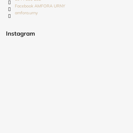
i
Facebook AMFORA URNY
amfora.urny
e
Instagram