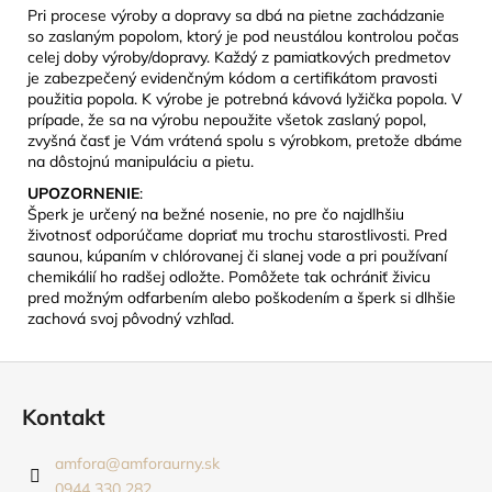
Pri procese výroby a dopravy sa dbá na pietne zachádzanie
so zaslaným popolom, ktorý je pod neustálou kontrolou počas
celej doby výroby/dopravy. Každý z pamiatkových predmetov
je zabezpečený evidenčným kódom a certifikátom pravosti
použitia popola. K výrobe je potrebná kávová lyžička popola. V
prípade, že sa na výrobu nepoužite všetok zaslaný popol,
zvyšná časť je Vám vrátená spolu s výrobkom, pretože dbáme
na dôstojnú manipuláciu a pietu.
UPOZORNENIE
:
Šperk je určený na bežné nosenie, no pre čo najdlhšiu
životnosť odporúčame dopriať mu trochu starostlivosti. Pred
saunou, kúpaním v chlórovanej či slanej vode a pri používaní
chemikálií ho radšej odložte. Pomôžete tak ochrániť živicu
pred možným odfarbením alebo poškodením a šperk si dlhšie
zachová svoj pôvodný vzhľad.
Z
á
Kontakt
p
ä
amfora
@
amforaurny.sk
t
0944 330 282