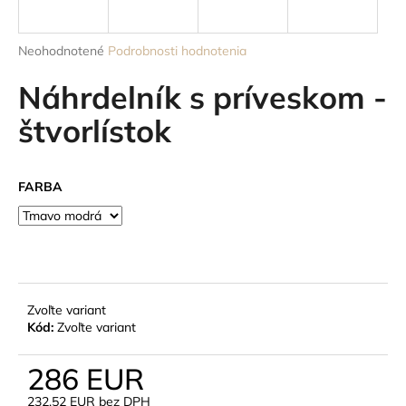
á
j
Priemerné
Neohodnotené
Podrobnosti hodnotenia
s
hodnotenie
produktu
Náhrdelník s príveskom -
ť
je
?
0,0
štvorlístok
z
5
hviezdičiek.
FARBA
HĽADAŤ
O
d
Zvoľte variant
p
Kód:
Zvoľte variant
o
r
286 EUR
ú
232,52 EUR bez DPH