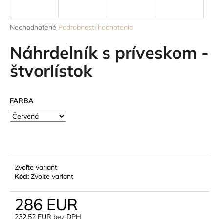
á
j
Priemerné
Neohodnotené
Podrobnosti hodnotenia
s
hodnotenie
produktu
Náhrdelník s príveskom -
ť
je
?
0,0
štvorlístok
z
5
hviezdičiek.
FARBA
HĽADAŤ
O
d
Zvoľte variant
p
Kód:
Zvoľte variant
o
r
286 EUR
ú
232,52 EUR bez DPH