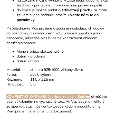
na zákazku možno vyrobiť aj v zlate (doba dodania 8-10
týždňov) - pre bližšie informácie nám prosím napíšte
do živice je možné pridať aj
trblietavý prach
- ak máte
záujem o jeho pridanie, prosím,
uveďte nám to do
poznámky
Pri objednávke Vás prosíme o zadanie nasledujúcich údajov
do poznámky (z dôvodu certifikátu pravosti popola a jeho
označenia, následne Vás budeme kontaktovať ohľadom
doručenia popola):
Meno s priezvisko zosnulého
dátum narodenia
dátum úmrtia
Materiál:
striebro 925/1000, zirkóny, živica
Farba:
podľa výberu
Rozmery:
11,5 x 11,5 mm
Hmotnosť:
5 g
KOMPLETNÝ KATALÓG šperkov kolekcie SeeYou
si môžete
pozrieť kliknutím na vyznačený text. Ak Vás zaujme niektorý
zo šperkov, stačí nás kontaktovať s kódom produktu a my
Vám preveríme jeho cenu a dostupnosť.