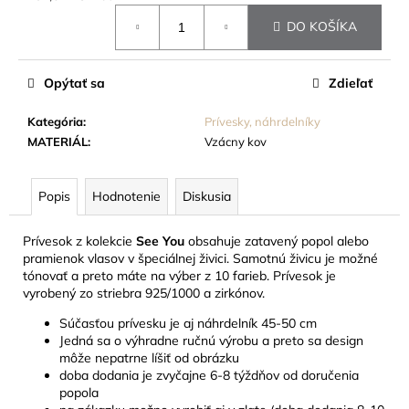
č
Jednotková
a
DO KOŠÍKA
cena:
m
e
Opýtať sa
Zdieľať
ZNAK
Kategória
:
Prívesky, náhrdelníky
SMÚTKU
MATERIÁL
:
Vzácny kov
-
KOVOVÁ
BROŠŇA
V
Popis
Hodnotenie
Diskusia
TVARE
ČIERNEJ
STUHY
Prívesok z kolekcie
See You
obsahuje zatavený popol alebo
pramienok vlasov v špeciálnej živici. Samotnú živicu je možné
3
tónovať a preto máte na výber z 10 farieb. Prívesok je
EUR
vyrobený zo striebra 925/1000 a zirkónov.
Súčasťou prívesku je aj náhrdelník 45-50 cm
Jedná sa o výhradne ručnú výrobu a preto sa design
môže nepatrne líšiť od obrázku
doba dodania je zvyčajne 6-8 týždňov od doručenia
popola