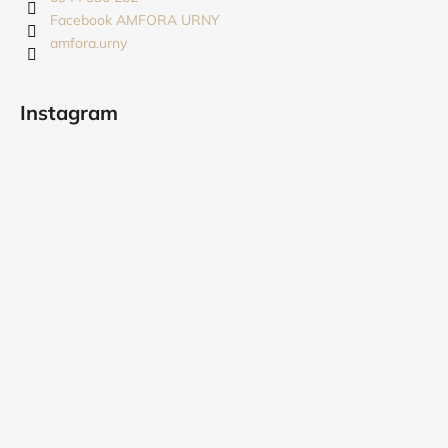
i
Facebook AMFORA URNY
amfora.urny
e
Instagram