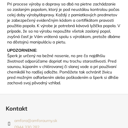
Pri procese výroby a dopravy sa dbá na pietne zachádzanie
so zaslaným popolom, ktorý je pod neustálou kontrolou počas
celej doby výroby/dopravy. Každý z pamiatkových predmetov
je zabezpečený evidenčným kódom a certifikátom pravosti
použitia popola. K výrobe je potrebná kávová lyžička popola. V
prípade, že sa na výrobu nepoužite všetok zaslaný popol,
zvyšná časť je Vám vrátená spolu s výrobkom, pretože dbáme
na dôstojnú manipuláciu a pietu.
UPOZORNENIE
:
Šperk je určený na bežné nosenie, no pre čo najdlhšiu
životnosť odporúčame dopriať mu trochu starostlivosti. Pred
saunou, kúpaním v chlórovanej či slanej vode a pri používaní
chemikálií ho radšej odložte. Pomôžete tak ochrániť živicu
pred možným odfarbením alebo poškodením a šperk si dlhšie
zachová svoj pôvodný vzhľad.
Z
á
Kontakt
p
ä
amfora
@
amforaurny.sk
t
0944 330 282