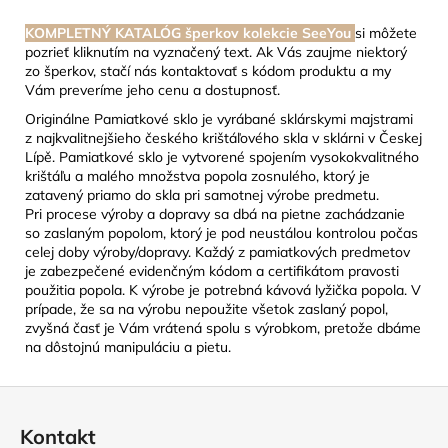
KOMPLETNÝ KATALÓG šperkov kolekcie SeeYou
si môžete
pozrieť kliknutím na vyznačený text. Ak Vás zaujme niektorý
zo šperkov, stačí nás kontaktovať s kódom produktu a my
Vám preveríme jeho cenu a dostupnosť.
Originálne Pamiatkové sklo je vyrábané sklárskymi majstrami
z najkvalitnejšieho českého krištáľového skla v sklárni v Českej
Lípě. Pamiatkové sklo je vytvorené spojením vysokokvalitného
krištáľu a malého množstva popola zosnulého, ktorý je
zatavený priamo do skla pri samotnej výrobe predmetu.
Pri procese výroby a dopravy sa dbá na pietne zachádzanie
so zaslaným popolom, ktorý je pod neustálou kontrolou počas
celej doby výroby/dopravy. Každý z pamiatkových predmetov
je zabezpečené evidenčným kódom a certifikátom pravosti
použitia popola. K výrobe je potrebná kávová lyžička popola. V
prípade, že sa na výrobu nepoužite všetok zaslaný popol,
zvyšná časť je Vám vrátená spolu s výrobkom, pretože dbáme
na dôstojnú manipuláciu a pietu.
Z
á
Kontakt