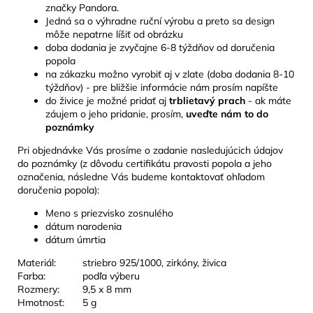
značky Pandora.
Jedná sa o výhradne ruční výrobu a preto sa design
môže nepatrne líšiť od obrázku
doba dodania je zvyčajne 6-8 týždňov od doručenia
popola
na zákazku možno vyrobiť aj v zlate (doba dodania 8-10
týždňov) - pre bližšie informácie nám prosím napíšte
do živice je možné pridať aj
trblietavý prach
- ak máte
záujem o jeho pridanie, prosím,
uveďte nám to do
poznámky
Pri objednávke Vás prosíme o zadanie nasledujúcich údajov
do poznámky (z dôvodu certifikátu pravosti popola a jeho
označenia, následne Vás budeme kontaktovať ohľadom
doručenia popola):
Meno s priezvisko zosnulého
dátum narodenia
dátum úmrtia
Materiál:
striebro 925/1000, zirkóny, živica
Farba:
podľa výberu
Rozmery:
9,5 x 8 mm
Hmotnosť:
5 g