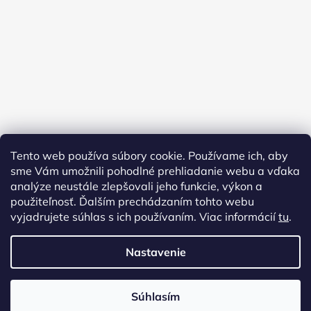
Tento web používa súbory cookie. Používame ich, aby
sme Vám umožnili pohodlné prehliadanie webu a vďaka
analýze neustále zlepšovali jeho funkcie, výkon a
použiteľnosť. Ďalším prechádzaním tohto webu
vyjadrujete súhlas s ich používaním. Viac informácií
tu
.
Nastavenie
Vytvoril Shoptet
Copyright 2026
AMFORA URNY
. Všetky práva vyhradené.
Súhlasím
Upraviť nastavenie cookies