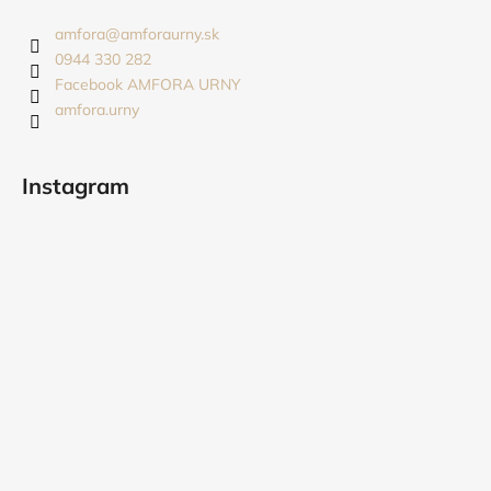
p
ä
amfora
@
amforaurny.sk
t
0944 330 282
i
Facebook AMFORA URNY
amfora.urny
e
Instagram