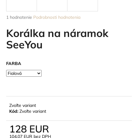
á
j
Priemerné
1 hodnotenie
Podrobnosti hodnotenia
s
hodnotenie
produktu
Korálka na náramok
ť
je
?
5,0
SeeYou
z
5
hviezdičiek.
FARBA
HĽADAŤ
O
d
Zvoľte variant
p
Kód:
Zvoľte variant
o
r
128 EUR
ú
104,07 EUR bez DPH