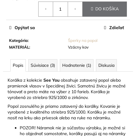
č
Jednotková
a
DO KOŠÍKA
cena:
m
e
Opýtať sa
Zdieľať
TABUĽKA
Kategória
:
Šperky na popol
NA
MATERIÁL
:
Vzácny kov
HROBOVÝ
KRÍŽ
22
Popis
Súvisiace (3)
Hodnotenie (1)
Diskusia
EUR
Korálka z kolekcie
See You
obsahuje zatavený popol alebo
pramienok vlasov v špeciálnej živici. Samotnú živicu je možné
tónovať a preto máte na výber z 10 farieb. Korálka je
vyrobená zo striebra 925/1000 a zirkónov.
Popol zosnulého je priamo zatavený do korálky. Kovanie je
vyrobené z kvalitného striebra 925/1000. Korálku je možné
nosiť na krku ako prívesok alebo na ruke na náramku.
POZOR! Náramok nie je súčasťou výrobku, je možné si
ho objednať samostatne, korálky pasujú aj na náramky