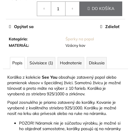
č
Jednotková
a
DO KOŠÍKA
cena:
m
e
Opýtať sa
Zdieľať
STOJAN
Kategória
:
Šperky na popol
NA
MATERIÁL
:
Vzácny kov
SRDIEČKO,
ZLATÝ
/
STRIEBORNÝ
Popis
Súvisiace (1)
Hodnotenie
Diskusia
17
EUR
Korálka z kolekcie
See You
obsahuje zatavený popol alebo
pramienok vlasov v špeciálnej živici. Samotnú živicu je možné
tónovať a preto máte na výber z 10 farieb. Korálka je
vyrobená zo striebra 925/1000 a zirkónov.
Popol zosnulého je priamo zatavený do korálky. Kovanie je
vyrobené z kvalitného striebra 925/1000. Korálku je možné
nosiť na krku ako prívesok alebo na ruke na náramku.
POZOR! Náramok nie je súčasťou výrobku, je možné si
ho objednať samostatne, korálky pasujú aj na náramky