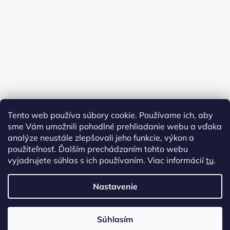
Tento web používa súbory cookie. Používame ich, aby
sme Vám umožnili pohodlné prehliadanie webu a vďaka
analýze neustále zlepšovali jeho funkcie, výkon a
použiteľnosť. Ďalším prechádzaním tohto webu
vyjadrujete súhlas s ich používaním. Viac informácií
tu
.
Nastavenie
Vytvoril Shoptet
Copyright 2026
AMFORA URNY
. Všetky práva vyhradené.
Súhlasím
Upraviť nastavenie cookies