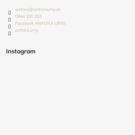
p
ä
amfora
@
amforaurny.sk
t
0944 330 282
i
Facebook AMFORA URNY
amfora.urny
e
Instagram