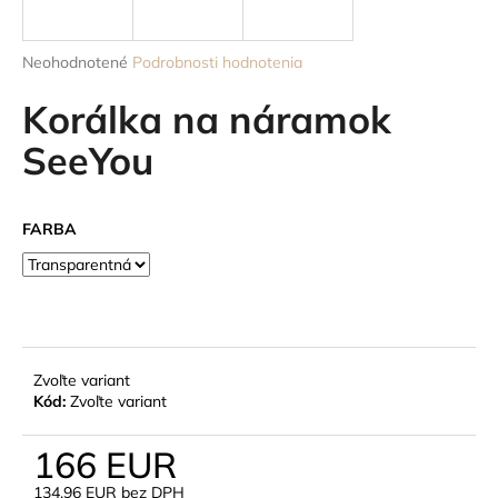
á
j
Priemerné
Neohodnotené
Podrobnosti hodnotenia
s
hodnotenie
produktu
Korálka na náramok
ť
je
?
0,0
SeeYou
z
5
hviezdičiek.
FARBA
HĽADAŤ
O
d
Zvoľte variant
p
Kód:
Zvoľte variant
o
r
166 EUR
ú
134,96 EUR bez DPH