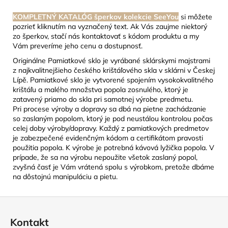
KOMPLETNÝ KATALÓG šperkov kolekcie SeeYou
si môžete
pozrieť kliknutím na vyznačený text. Ak Vás zaujme niektorý
zo šperkov, stačí nás kontaktovať s kódom produktu a my
Vám preveríme jeho cenu a dostupnosť.
Originálne Pamiatkové sklo je vyrábané sklárskymi majstrami
z najkvalitnejšieho českého krištáľového skla v sklárni v Českej
Lípě. Pamiatkové sklo je vytvorené spojením vysokokvalitného
krištáľu a malého množstva popola zosnulého, ktorý je
zatavený priamo do skla pri samotnej výrobe predmetu.
Pri procese výroby a dopravy sa dbá na pietne zachádzanie
so zaslaným popolom, ktorý je pod neustálou kontrolou počas
celej doby výroby/dopravy. Každý z pamiatkových predmetov
je zabezpečené evidenčným kódom a certifikátom pravosti
použitia popola. K výrobe je potrebná kávová lyžička popola. V
prípade, že sa na výrobu nepoužite všetok zaslaný popol,
zvyšná časť je Vám vrátená spolu s výrobkom, pretože dbáme
na dôstojnú manipuláciu a pietu.
Z
á
Kontakt