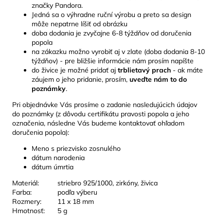
značky Pandora.
Jedná sa o výhradne ruční výrobu a preto sa design
môže nepatrne líšiť od obrázku
doba dodania je zvyčajne 6-8 týždňov od doručenia
popola
na zákazku možno vyrobiť aj v zlate (doba dodania 8-10
týždňov) - pre bližšie informácie nám prosím napíšte
do živice je možné pridať aj
trblietavý prach
- ak máte
záujem o jeho pridanie, prosím,
uveďte nám to do
poznámky
.
Pri objednávke Vás prosíme o zadanie nasledujúcich údajov
do poznámky (z dôvodu certifikátu pravosti popola a jeho
označenia, následne Vás budeme kontaktovať ohľadom
doručenia popola):
Meno s priezvisko zosnulého
dátum narodenia
dátum úmrtia
Materiál:
striebro 925/1000, zirkóny, živica
Farba:
podľa výberu
Rozmery:
11 x 18 mm
Hmotnosť:
5 g